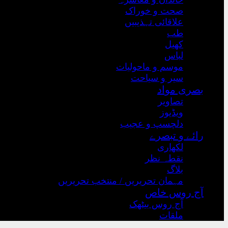
صحت و خوراک
علاقائی تہذیبیں
طب
کھیل
لباس
موسم و ماحولیات
سیر و سیاحت
بصری مواد
تصاویر
ویڈیوز
دلچسپ و عجیب
رائے و تبصرے
لکھاری
نقطہ نظر
بلاگ
مہمان تحریریں / منتخب تحریریں
آج روس خاص
آج روس بیٹھک
ملقات