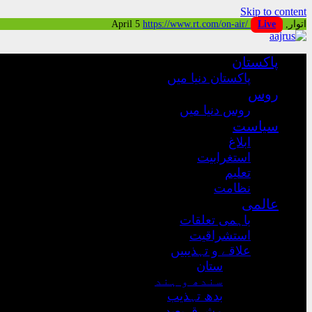
Skip to content
اتوار, April 5
Live
https://www.rt.com/on-air/
پاکستان
پاکستان دنیا میں
روس
روس دنیا میں
سیاست
ابلاغ
استغرابیت
تعلیم
نظامت
عالمی
باہمی تعلقات
استشراقیت
علاقے و تہذیبیں
ستان
سندھ و ہند
بدھ تہذیب
مشرق بعید