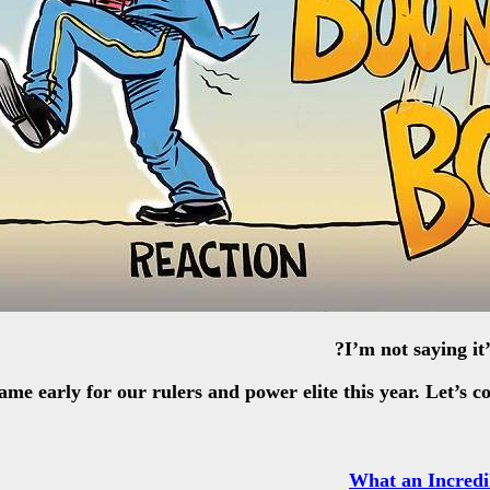
I’m not saying it
me early for our rulers and power elite this year. Let’s c
What an Incredib