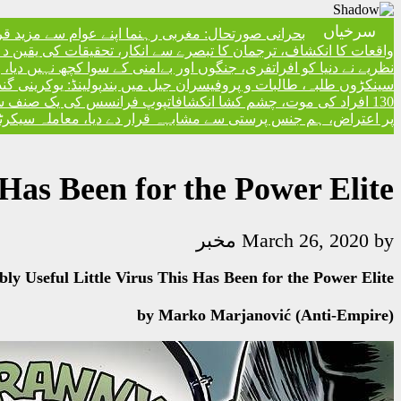
سرخیاں
بحرانی صورتحال: مغربی رہنما اپنے عوام سے مزید ق
واقعات کا انکشاف، ترجمان کا تبصرے سے انکار، تحقیقات کی یقین دہا
نظریے نے دنیا کو افراتفری، جنگوں اور بےامنی کے سوا کچھ نہیں دیا
سینکڑوں طلبہ، طالبات و پروفیسران جیل میں بند
پولینڈ: یوکرینی گ
130 افراد کی موت، چشم کشا انکشافات
پوپ فرانسس کی یک صنف سماج 
پر اعتراض، ہم جنس پرستی سے مشابہہ قرار دے دیا، معاملہ سیکرٹری
 Has Been for the Power Elite
by
March 26, 2020
مخبر
ly Useful Little Virus This Has Been for the Power Elite
by Marko Marjanović (Anti-Empire)