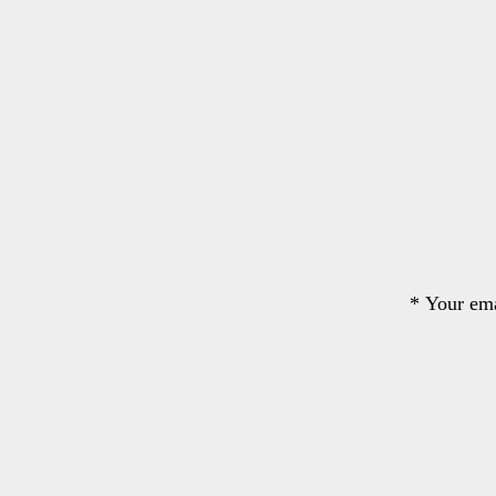
*
Your ema