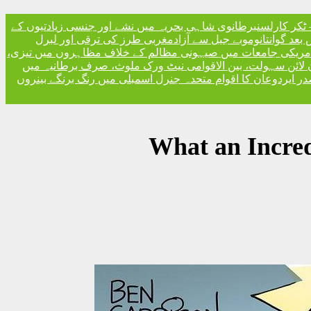
ٹکر کارلسن
برطانوی شاہی بحریہ میں نشے اور جنسی زیادتیوں کے
مغربی طرز کی ترقی اور لبرل
مریکی جامعات میں صیہونی مظالم کے خلاف مظاہروں میں تیزی،
 لائن سہولت، بین الاقوامی نیٹ ورک ملوث، صرف برطانیہ میں
ر ایردوعان کا اقوام متحدہ جنرل اسمبلی میں رنگ برنگے بینروں
What an Incredi