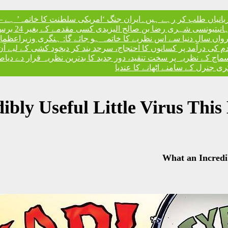
ربانیاں طلب کر رہے ہیں۔
ایران جنگ ‘امریکی سلطنت کا خاتمہ’ ہے – 
نی
تیونسی شہری رضا بن صالح الیزیدی کسی مقدمے کے بغیر 24 برس بعد گوانتانوموبے جیل سے آزاد
، رواں سال دنیا سے اس نظریے کا خاتمہ ہو جائے گا: ہنگری وزیراعظم
ا
ندم کی درآمد پر کسانوں کا احتجاج، سرحد بند کر دی
خود کشی کے لیے آن
کے نظریہ پر سخت تنقید، دور جدید کا بدترین نظریہ قرار دے دیا
صد
 جنرل کے سامنے اٹھانے کا عندیا
bly Useful Little Virus This
What an Incredib