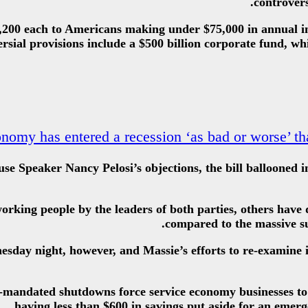
controvers
 $1,200 each to Americans making under $75,000 in annual
oversial provisions include a $500 billion corporate fund,
nomy has entered a recession ‘as bad or worse’ tha
se Speaker Nancy Pelosi’s objections, the bill ballooned i
working people by the leaders of both parties, others have
compared to the massive su
day night, however, and Massie’s efforts to re-examine it
t-mandated shutdowns force service economy businesses to 
having less than $600 in savings put aside for an emerg