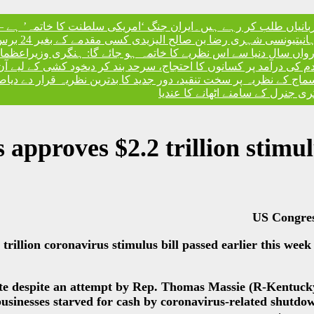
ربانیاں طلب کر رہے ہیں۔
ایران جنگ ‘امریکی سلطنت کا خاتمہ’ ہے – 
نی
تیونسی شہری رضا بن صالح الیزیدی کسی مقدمے کے بغیر 24 برس بعد گوانتانوموبے جیل سے آزاد
، رواں سال دنیا سے اس نظریے کا خاتمہ ہو جائے گا: ہنگری وزیراعظم
،
ندم کی درآمد پر کسانوں کا احتجاج، سرحد بند کر دی
خود کشی کے لیے آن
کے نظریہ پر سخت تنقید، دور جدید کا بدترین نظریہ قرار دے دیا
صد
 جنرل کے سامنے اٹھانے کا عندیا
approves $2.2 trillion stimul
US Congress
lion coronavirus stimulus bill passed earlier this week b
te despite an attempt by Rep. Thomas Massie (R-Kentucky) t
sinesses starved for cash by coronavirus-related shutdown