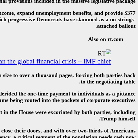
ial provisions included in the massive legislative package.
 income, expand unemployment benefits, and provide $377
 which progressive Democrats have slammed as a no-strings-
attached bailout.
Also on rt.com
n the global financial crisis – IMF chief
n size to over a thousand pages, forcing both parties back
to the negotiating table.
 derided the one-time payment to individuals as a pittance
ms being routed into the pockets of corporate executives.
 in the House were excoriated by both parties, including
Trump himself.
close their doors, and with over two-thirds of Americans
ency, a critical segment of the population needs cash now.