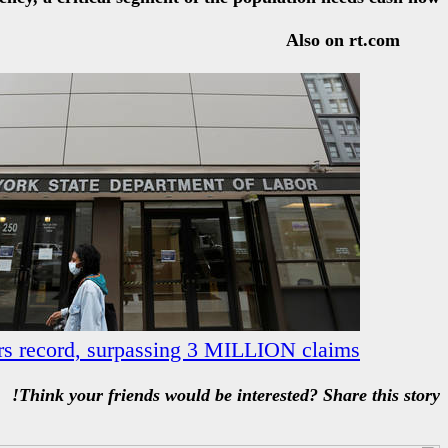
Also on rt.com
s record, surpassing 3 MILLION claims
Think your friends would be interested? Share this story!