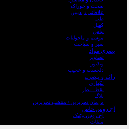
صحت و خوراک
علاقائی تہذیبیں
طب
کھیل
لباس
موسم و ماحولیات
سیر و سیاحت
بصری مواد
تصاویر
ویڈیوز
دلچسپ و عجیب
رائے و تبصرے
لکھاری
نقطہ نظر
بلاگ
مہمان تحریریں / منتخب تحریریں
آج روس خاص
آج روس بیٹھک
ملقات