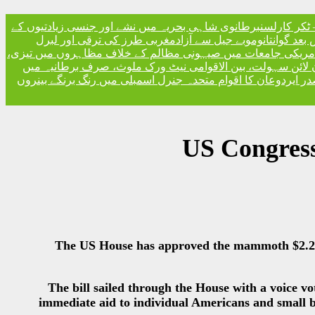
ٹکر کارلسن
برطانوی شاہی بحریہ میں نشے اور جنسی زیادتیوں کے
مغربی طرز کی ترقی اور لبرل
امریکی جامعات میں صیہونی مظالم کے خلاف مظاہروں میں تیزی
 لائن سہولت، بین الاقوامی نیٹ ورک ملوث، صرف برطانیہ میں
ر ایردوعان کا اقوام متحدہ جنرل اسمبلی میں رنگ برنگے بینروں
US Congress 
The US House has approved the mammoth $2.2 tril
The bill sailed through the House with a voice vo
immediate aid to individual Americans and small bu