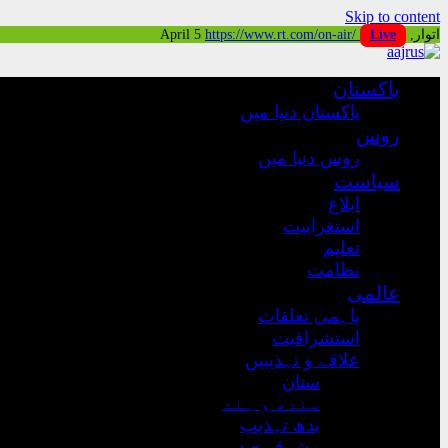
Skip to content
https://www.rt.com/on-air/
Live
اتوار, April 5
پاکستان
پاکستان دنیا میں
روس
روس دنیا میں
سیاست
ابلاغ
استغرابیت
تعلیم
نظامت
عالمی
باہمی تعلقات
استشراقیت
علاقے و تہذیبیں
ستان
سندھ و ہند
بدھ تہذیب
مشرق بعید