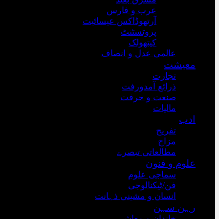
عرب و فارس
آرتھوڈاکس عیسائیت
پروٹسٹنٹ
کیتھولک
عالمی عدل و انصاف
معیشت
تجارت
ذرائع آمدورفت
صنعت و حرفت
مالیات
ادب
تفریح
مزاح
مطالعاتی تبصرے
علوم و فنون
سماجی علوم
فن/ٹیکنالوجی
انسان و مشینی ذہانت
رہن سہن
خاندان و معاشرہ