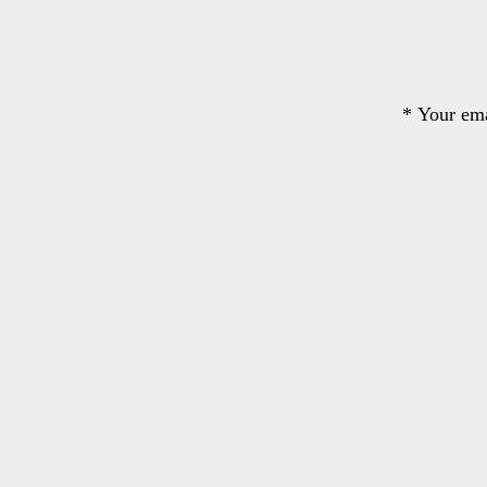
*
Your ema