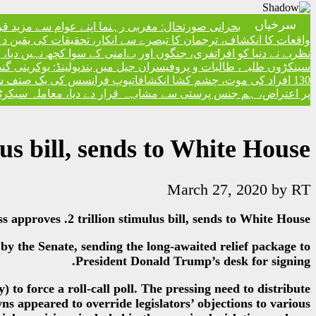
سرخیاں
بحرانی صورتحال: مغربی رہنما اپنے عوام سے مزید ق
واقعات کا انکشاف، ترجمان کا تبصرے سے انکار، تحقیقات کی یقین دہا
نظریے نے دنیا کو افراتفری، جنگوں اور بےامنی کے سوا کچھ نہیں دیا
سینکڑوں طلبہ، طالبات و پروفیسران جیل میں بند
پولینڈ: یوکرینی گ
130 افراد کی موت، چشم کشا انکشافات
پوپ فرانسس کی یک صنف سماج 
پر اعتراض، ہم جنس پرستی سے مشابہہ قرار دے دیا، معاملہ سیکرٹری
us bill, sends to White House
March 27, 2020
by
RT
 approves .2 trillion stimulus bill, sends to White House
y the Senate, sending the long-awaited relief package to
President Donald Trump’s desk for signing.
o force a roll-call poll. The pressing need to distribute
s appeared to override legislators’ objections to various