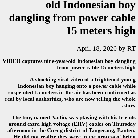
old Ind
dangling from 
15 
Ap
VIDEO captures nine-year-old In
from power
A shocking viral video
Indonesian boy hanging ont
suspended 15 meters in the air
real by local authorities, who ar
The boy, named Nadin, was pla
around extra high voltage (EH
afternoon in the Curug district
He did not realize they were 