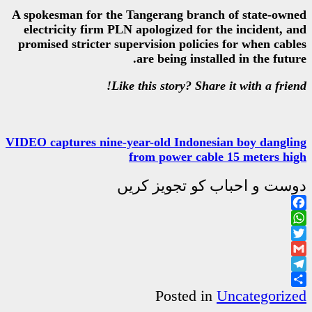
A spokesman for the Tangerang 
electricity firm PLN apologized
promised stricter supervision po
are being 
Like this story?
VIDEO captures nine-year-old In
from power
جویز کریں
Poste