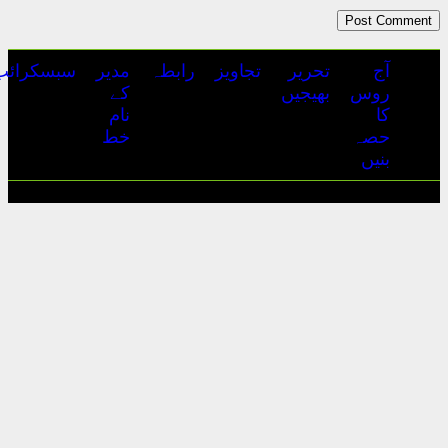
تجاویز
رابطہ
مدیر
سبسکرائب
ہمارے
اشتہارات
کے
بارے
نام
میں
خط
آج روس