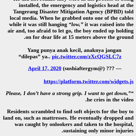
installed, the emergency an
Tangerang Disaster Mitigati
local media. When he grabbed o
while it was still hanging
“low,
air and, too afraid to let go, t
on for dear life at 15 m
Yang punya anak kecil
“dilepas” ya..
pic.twitter
April 17, 2020
https://platform
Residents scrambled to find soft
land on, such as mattresses. He 
was caught by onlookers and 
sustaini