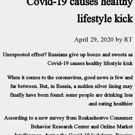
Covid-19 causes 
lifesty
April 29, 
Unexpected effect? Russians give up booze a
Covid-19 causes healthy l
When it comes to the coronavirus, good new
far between. But, in Russia, a sudden silv
finally have been found: some people are 
and eat
According to a new survey from Roskaches
Behavior Research Center and O
Intelligence, during the Covid-19 lockd