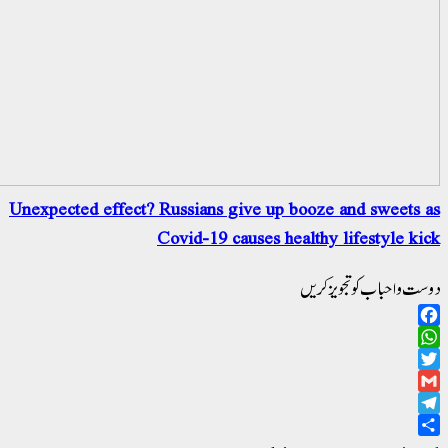
Unexpected effect? Russians give up booze a
Covid-19 causes healthy l
ویز کریں