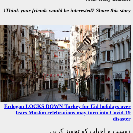
Think your friends would be intere
Erdogan LOCKS DOWN Turkey fo
fears Muslim celebrations m
جویز کریں