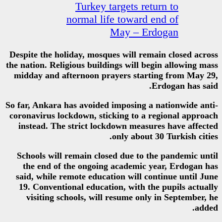
Turkey target
normal life tow
May 
Despite the holiday, mosques wil
the nation. Religious buildings wi
midday and afternoon prayers 
So far, Ankara has avoided impos
coronavirus lockdown, sticking 
instead. The strict lockdown 
only a
Schools will remain closed due
the end of the ongoing acade
said, while remote education wi
19. Conventional education, wi
visiting schools, will resum