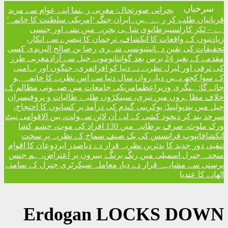
تحال: مغربی رہنما اپنے عوام سے مزید
ں۔
ایران جنگ ‘امریکی سلطنت کا خاتمہ’
شاہی بحریہ میں نشے اور جنسی
نکشاف، ترجمان کا تبصرے سے انکار
نسی شہری رضا بن صالح الیزیدی کسی
مغربی طرز
 دنیا کو افراتفری، جنگوں اور بےامنی
ں سال دنیا سے اس نظریے کا خاتمہ ہو
امریکی جامعات میں صیہونی مظالم کے
 سینکڑوں طلبہ، طالبات و پروفیسران
نی گندم کی درآمد پر کسانوں کا احتجاج
 لیے آن لائن سہولت، بین الاقوامی نیٹ
ورک ملوث، صرف برطانیہ میں 130 افراد کی موت، چشم کشا
یک صنف سماج کے نظریہ پر سخت
ظریہ قرار دے دیا
صدر ایردوعان کا اقوام
نگ برنگے بینروں پر اعتراض، ہم جنس
 دیا، معاملہ سیکرٹری جنرل کے سامنے
Erdogan LO