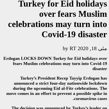
Turkey for E
over f
celebrations ma
Covid-
Erdogan LOCKS DOWN Turkey fo
fears Muslim celebrations m
Turkey’s President Rec
announced a strict four-da
during the upcoming Eid al-
move comes in an effort to preve
The decision was announced 