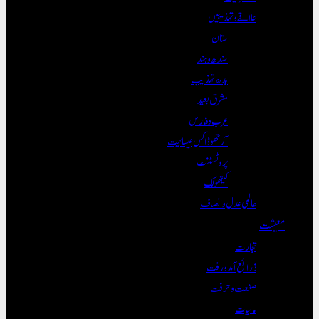
علاقے و تہذیبیں
ستان
سندھ و ہند
بدھ تہذیب
مشرق بعید
عرب و فارس
آرتھوڈاکس عیسائیت
پروٹسٹنٹ
کیتھولک
عالمی عدل و انصاف
معیشت
تجارت
ذرائع آمدورفت
صنعت و حرفت
مالیات