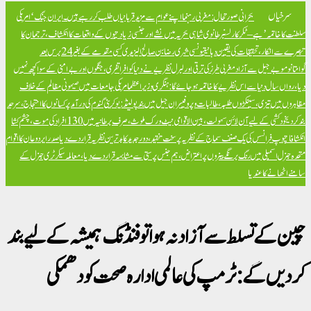
سرخیاں
بحرانی صورتحال: مغربی رہنما اپنے عوام سے مزید قربانیاں طلب کر رہے ہیں۔
ایران جنگ ‘امریکی
سلطنت کا خاتمہ’ ہے – ٹکر کارلسن
برطانوی شاہی بحریہ میں نشے اور جنسی زیادتیوں کے واقعات کا انکشاف، ترجمان کا
تبصرے سے انکار، تحقیقات کی یقین دہانی
تیونسی شہری رضا بن صالح الیزیدی کسی مقدمے کے بغیر 24 برس بعد
گوانتانوموبے جیل سے آزاد
مغربی طرز کی ترقی اور لبرل نظریے نے دنیا کو افراتفری، جنگوں اور بےامنی کے سوا کچھ نہیں
دیا، رواں سال دنیا سے اس نظریے کا خاتمہ ہو جائے گا: ہنگری وزیراعظم
امریکی جامعات میں صیہونی مظالم کے خلاف
مظاہروں میں تیزی، سینکڑوں طلبہ، طالبات و پروفیسران جیل میں بند
پولینڈ: یوکرینی گندم کی درآمد پر کسانوں کا احتجاج، سرحد
بند کر دی
خود کشی کے لیے آن لائن سہولت، بین الاقوامی نیٹ ورک ملوث، صرف برطانیہ میں 130 افراد کی موت، چشم کشا
انکشافات
پوپ فرانسس کی یک صنف سماج کے نظریہ پر سخت تنقید، دور جدید کا بدترین نظریہ قرار دے دیا
صدر ایردوعان کا اقوام
متحدہ جنرل اسمبلی میں رنگ برنگے بینروں پر اعتراض، ہم جنس پرستی سے مشابہہ قرار دے دیا، معاملہ سیکرٹری جنرل کے
سامنے اٹھانے کا عندیا
چین کے تسلط سے آزاد نہ ہوا تو فنڈنگ ہمیشہ کے لیے بند
کر دیں گے : ٹرمپ کی عالمی ادارہ صحت کو دھمکی