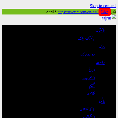
Skip to content
اتوار, April 5
Live
https://www.rt.com/on-air/
پاکستان
پاکستان دنیا میں
روس
روس دنیا میں
سیاست
ابلاغ
استغرابیت
تعلیم
نظامت
عالمی
باہمی تعلقات
استشراقیت