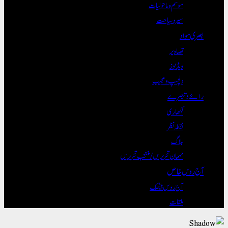
موسم و ماحولیات
سیر و سیاحت
بصری مواد
تصاویر
ویڈیوز
دلچسپ و عجیب
رائے و تبصرے
لکھاری
نقطہ نظر
بلاگ
مہمان تحریریں / منتخب تحریریں
آج روس خاص
آج روس بیٹھک
ملقات