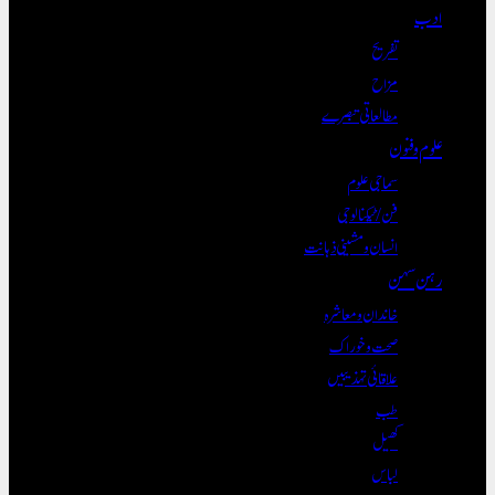
ادب
تفریح
مزاح
مطالعاتی تبصرے
علوم و فنون
سماجی علوم
فن/ٹیکنالوجی
انسان و مشینی ذہانت
رہن سہن
خاندان و معاشرہ
صحت و خوراک
علاقائی تہذیبیں
طب
کھیل
لباس