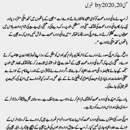
مئی 20, 2020
خبری
ٹرمپ نے عالمی ادارہ صحت کو کڑی تنقید کا نشانہ بناتے ہوئے اسے “چین کے ہاتھوں میں کٹھ پتلی” قرار دیا اور
ایک بار پھر عالمی ادارہ صحت کی فنڈنگ حتمی اور مستقل طور پر روک دینے کی دھمکی دی ہے۔ پیر کی شام وائٹ ہاؤس میں
صحافیوں سے گفتگو کرتے ہوئے امریکی صدر کا کہنا تھا کہ “میں عالمی ادارہ صحت سے خوش نہیں ہوں کہ وہ چین کے
ہاتھوں کٹھ پتلی بنا ہوا ہے”۔
واضح رہے کہ امریکی صدر نے ادارے کے ڈائریکٹر ایدہانوم گیبریسوس کو منگل کے روز اپنے ٹویٹر اکاؤنٹ پرمخاطب کرتے
ہوئے دھمکی دی ہے کہ اگر عالمی ادارہ صحت چین کے تسلط سے اپنی خود مختاری ثابت نہ کر سکا تو فنڈنگ کا عارضی طور پر
منجمد کیے جانے کا فیصلہ دائمی صورت اختیار کر جائے گا۔اگر ادارے نے 30 دن کے اندر اپنے کام کے حوالے سے
حقیقی اصلاحات اور بنیادی نوعیت کی بہتری کو یقینی بنانے کے لیے عمل درآمد نہ کیا تو ادارے میں امریکہ کی رکنیت پر
نظر ثانی کی جائے گی۔
یاد رہے کہ امریکہ عالمی ادارہ صحت کو فنڈنگ فراہم کرنے والا سب سے بڑا ملک ہے۔ وہ سالانہ تقریبا 45 کروڑ ڈالر کے
مساوی مالی امداد اس ادارے کو دیتا ہے۔
امریکی صدر کئی ہفتوں سے عالمی ادارہ صحت کو اس بات کا مورد الزام ٹھہرا رہے ہیں کہ ادارے نے کرونا وائرس کے
حوالے سے جلد انتباہ جاری نہیں کیا۔ ٹرمپ کے مطابق ادارہ اندھوں کی طرح چین کے پیچھے چلتا رہا۔ جبکہ چین کی