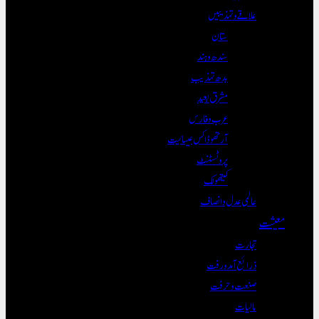
علاقے و تہذیبیں
ستان
سندھ و ہند
بدھ تہذیب
مشرق بعید
عرب و فارس
آرتھوڈاکس عیسائیت
پروٹسٹنٹ
کیتھولک
عالمی عدل و انصاف
معیشت
تجارت
ذرائع آمدورفت
صنعت و حرفت
مالیات