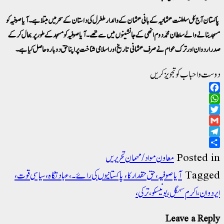
پاکستان آج کل سلطنت عثمانیہ کے بانی عثمان کے والد ارطغرل کی داستان کے سحر میں مبتلا ہے۔ آیا صوفیہ کو
مسجد بنانے والے سلطان محمد دوم انھی کے جانشینوں میں سے تھے۔ آیا صوفیہ کو مسجد کے طور پر بحال کرکے
صدر اردوان اور ترک عوام نے صرف عثمانی تاریخ اور اسلامی شناخت پر اپنا حق دوبارہ حاصل کیا ہے۔
دوست و احباب کو تجویز کریں
Facebook
WhatsApp
Twitter
Gmail
Telegram
Share
Posted in
معاون مواد/مہمان تحریریں
Tagged
آیا صوفیہ، حق حقدار کا، پاکستانیوں کی رائے۔، عبادتگاہ، سیاسی قوت،
ایردوان، اکرم سہگل، یونیسکو، ترکی،
Leave a Reply