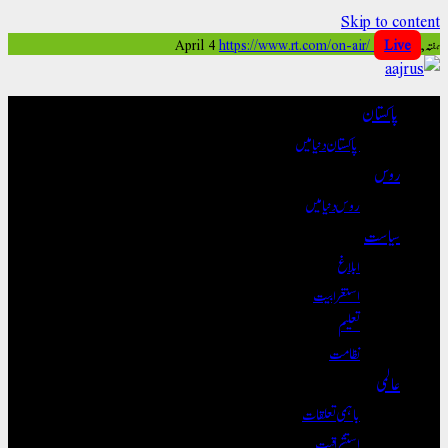
Skip to content
ہفتہ, April 4
Live
https://www.rt.com/on-air/
پاکستان
پاکستان دنیا میں
روس
روس دنیا میں
سیاست
ابلاغ
استغرابیت
تعلیم
نظامت
عالمی
باہمی تعلقات
استشراقیت