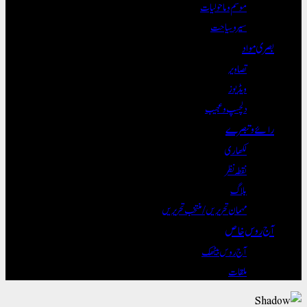
موسم و ماحولیات
سیر و سیاحت
بصری مواد
تصاویر
ویڈیوز
دلچسپ و عجیب
رائے و تبصرے
لکھاری
نقطہ نظر
بلاگ
مہمان تحریریں / منتخب تحریریں
آج روس خاص
آج روس بیٹھک
ملقات