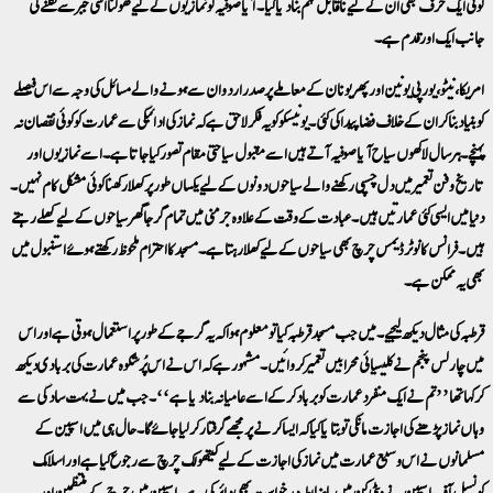
کوئی ایک حرف بھی ان کے لیے ناقابل فہم بنادیا گیا۔ آیا صوفیہ کو نمازیوں کے لیے کھولنا اسی جبر سے نکلنے کی
جانب ایک اور قدم ہے۔
امریکا، نیٹو، یورپی یونین اور پھر یونان کے معاملے پر صدر اردوان سے ہونے والے مسائل کی وجہ سے اس فیصلے
کو بنیاد بنا کر ان کے خلاف فضا پیدا کی گئی۔ یونیسکو کو یہ فکر لاحق ہے کہ نماز کی ادائیگی سے عمارت کو کوئی نقصان نہ
پہنچے۔ ہر سال لاکھوں سیاح آیا صوفیہ آتے ہیں اسے مقبول سیاحتی مقام تصور کیا جاتا ہے۔ اسے نمازیوں اور
تاریخ و فن تعمیر میں دل چسپی رکھنے والے سیاحوں دونوں کے لیے یکساں طور پر کھلا رکھنا کوئی مشکل کام نہیں۔
دنیا میں ایسی کئی عمارتیں ہیں۔ عبادت کے وقت کے علاوہ جرمنی میں تمام گرجا گھر سیاحوں کے لیے کھلے رہتے
ہیں۔ فرانس کا نوٹرڈیمس چرچ بھی سیاحوں کے لیے کھلا رہتا ہے۔ مسجد کا احترام ملحوظ رکھتے ہوئے استنبول میں
بھی یہ ممکن ہے۔
قرطبہ کی مثال دیکھ لیجیے۔ میں جب مسجد قرطبہ گیا تو معلوم ہوا کہ یہ گرجے کے طور پر استعمال ہوتی ہے اور اس
میں چارلس پنجم نے کلیسیائی محرابیں تعمیر کروائیں۔ مشہور ہے کہ اس نے اس پُرشکوہ عمارت کی بربادی دیکھ
کر کہا تھا ’’ تم نے ایک منفرد عمارت کو برباد کرکے اسے عامیانہ بنا دیا ہے‘‘۔ جب میں نے بہت سادگی سے
وہاں نماز پڑھنے کی اجازت مانگی تو بتایا گیا کہ ایسا کرنے پر مجھے گرفتار کرلیا جائے گا۔ حال ہی میں اسپین کے
مسلمانوں نے اس وسیع عمارت میں نماز کی اجازت کے لیے کیتھولک چرچ سے رجوع کیا ہے اور اسلامک
کونسل آف اسپین نے ویٹی کن میں باضابطہ درخواست بھی دائر کی ہے۔ اسپین میں چرچ کے منتظمین اور