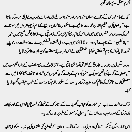
اکرم سہگل – مپمان تحریر
آبنائے باسفورس کے کنارے، جہاں بحیرۂ مرمر اور بحیرۂ اسود ملتے ہیں اور اسے یورپ و ایشیا کی سرحد کہا جاتا
ہے، آیا صوفیا کی یہ عظیم الشان عمارت واقع ہے۔ استنبول کا شمار یوریشیا کے اہم ترین شہروں میں ہوتا ہے
جس کی حدود دو براعظموں میں ہیں اور اس کی آبادی آج ڈیڑھ کروڑ ہوچکی ہے۔ 660قبل مسیح میں یہ شہر
’’بازنطین‘‘ کے نام سے آباد ہوا اور 330ء میں جب رومی شہنشاہ قسطنطین نے اسے سلطنت روما کا پایۂ
تخت بنایا تو اس کا نام قسطنطنیہ ہوگیا۔ قسطنطین نے اس شہر اور اپنی سلطنت کو عیسائیت کا مرکز بنایا۔
جدید استنبول پر ہزار سالہ تاریخ کے نقوش آج بھی باقی ہے۔ 537ء میں رومی سلطنت کے دارالحکومت میں
آیا صوفیا کے گرجے کی تعمیر ہوئی۔ یہ مشرقی روم کے بڑے گرجا گھروں میں شمار ہوتا تھا۔ 1935میں اسے
مصطفی کمال اتاترک کی قائم کردہ جدید ترکی ریاست کے سیکیولرازم کی علامت کے طور پر عجائب گھربنا دیا
گیا۔
ترک عدالت نے جب اس عمارت کو عجائب گھر بنانے کے اتاترک کے فیصلے کو منسوخ کیا تو اس کے فوری بعد
ہی ترکی کے صدر طیب اردوان نے آیا صوفیہ کو مسجد کے طور پر بحال کردیا۔
اس عمارت کو یونیسکو نے عالمی ورثہ قرار دے رکھا تھا۔ اردوان کے فیصلے پر کئی حلقوں کی جانب سے کڑی تنقید