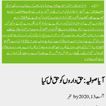
سرخیاں
بحرانی صورتحال: مغربی رہنما اپنے عوام سے مزید قربانیاں طلب کر رہے ہیں۔
ایران جنگ ‘امریکی
سلطنت کا خاتمہ’ ہے – ٹکر کارلسن
برطانوی شاہی بحریہ میں نشے اور جنسی زیادتیوں کے واقعات کا انکشاف، ترجمان کا
تبصرے سے انکار، تحقیقات کی یقین دہانی
تیونسی شہری رضا بن صالح الیزیدی کسی مقدمے کے بغیر 24 برس بعد
گوانتانوموبے جیل سے آزاد
مغربی طرز کی ترقی اور لبرل نظریے نے دنیا کو افراتفری، جنگوں اور بےامنی کے سوا کچھ نہیں
دیا، رواں سال دنیا سے اس نظریے کا خاتمہ ہو جائے گا: ہنگری وزیراعظم
امریکی جامعات میں صیہونی مظالم کے خلاف
مظاہروں میں تیزی، سینکڑوں طلبہ، طالبات و پروفیسران جیل میں بند
پولینڈ: یوکرینی گندم کی درآمد پر کسانوں کا احتجاج، سرحد
بند کر دی
خود کشی کے لیے آن لائن سہولت، بین الاقوامی نیٹ ورک ملوث، صرف برطانیہ میں 130 افراد کی موت، چشم کشا
انکشافات
پوپ فرانسس کی یک صنف سماج کے نظریہ پر سخت تنقید، دور جدید کا بدترین نظریہ قرار دے دیا
صدر ایردوعان کا اقوام
متحدہ جنرل اسمبلی میں رنگ برنگے بینروں پر اعتراض، ہم جنس پرستی سے مشابہہ قرار دے دیا، معاملہ سیکرٹری جنرل کے
سامنے اٹھانے کا عندیا
آیا صوفیہ: حق داروں کو حق مل گیا
آگست 13, 2020
مخبر