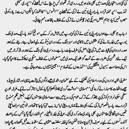
کی گئی اور احتجاج کی صدائیں بھی بلند ہوئیں۔ روسی آرتھوڈوکس چرچ نے اس فیصلے کو ’’پوری مسیحی
تہذیب‘‘ پر حملہ قرار دیا۔ یورپی یونین نے ترکی کے فیصلے پر ’’افسوس‘‘ کا اظہار کیا لیکن اس سے زیادہ کوئی
تبصرہ نہیں کیا، تاہم بعض امریکی نیوز چینلوں نے ترکی کے خلاف باقاعدہ مہم چلائی۔
اسباب جو بھی رہے ہوں، یورپی یونین نے ترکی کو یورپ میں شامل نہ کرکے یہ موقع گنوا دیا۔ ایک صدی تک
یورپ میں جگہ بنانے کی کوششوں میں ناکامی اور سرد جنگ کے دوران نیٹو کے لیے ڈھال بنے رہنے کے بعد
صدر اردوان کی قیادت میں ترکی اپنی اصل کی طرف پلٹ رہا ہے۔ دوسری عالمی جنگ کے بعد ورلڈ آرڈر میں
ایک نئے دشمن کی ضرورت کے تحت گزشتہ ایک صدی میں مسلمانوں کے خلاف منفی پراپیگنڈے کا احیا کیا گیا۔
اس کی وضاحت سیمیول ہنٹنگٹن کی ’’تہذیبوں کے تصادم‘‘ جیسی کتابوں سے ہوجاتی ہے۔
مغربی خفیہ اداروں کی مدد، اسلام کی تضحیک کے لیے سلمان رشدی جیسے لوگوں کی پشت پناہی اور شارلی ہیبڈو
جیسے واقعات کا سہارا لے کر عالمی ’’اسلامی‘‘ دہشت گردی کا ہوّا کھڑا کیا گیا۔ کمال اتاترک نے یک طرفہ طور پر
سطحی سیکیولرازم کو ترکی پر نافذ کرکے ترک عوام کی روح میں پیوست اسلامی علامتوں کو بیک جنبش قلم ممنوع
قرار دے دیا۔ بالخصوص ترکی کے دیہی علاقے جہاں روایتی لباس زیب تن کیا جاتا تھا اور خواتین سرڈھانپتی
تھیں، ان ثقافتی علامتوں پر بھی پابندی عائد کردی گئی۔ عربی کی جگہ لاطینی رسم الخط رائج کیا گیا جس کے باعث
آئندہ نسلوں کے لیے نہ صرف قرآن پڑھنا ناممکن ہوگیا بلکہ سلطنت عثمانیہ کے سقوط سے قبل لکھا اور چھپا ہوا