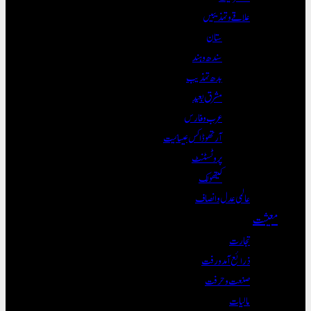
علاقے و تہذیبیں
ستان
سندھ و ہند
بدھ تہذیب
مشرق بعید
عرب و فارس
آرتھوڈاکس عیسائیت
پروٹسٹنٹ
کیتھولک
عالمی عدل و انصاف
معیشت
تجارت
ذرائع آمدورفت
صنعت و حرفت
مالیات