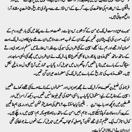
ویٹیکن نے اس اقدام کی مخالفت کی ہے۔ گرجے کے اس تنازعے سے ہسپانوی تاریخ و شناخت پر متضاد آرا
واضح ہوجاتی ہیں۔
میرے عزیز دوست فرینک نیومن کے گزشتہ برس دنیا سے رخصت ہونے سے پہلے میں کئی بار بحیرہ روم کے
نزدیک موریرا کی ایک چٹان پر تعمیر کیے گئے ان کے خوب صورت ولا میں ان سے ملنے جاچکا ہوں۔ فرینک بہت
مہمان نواز تھے اور ہم نے اکٹھے اسپین کے کئی شہروں کی سیر کی ہے بلکہ اس علاقے میں مسلم اور یہودی ورثے
کے ساتھ ساتھ مسیحی مذہبی یادگاروں کا بھی کھوج لگایا۔ فرینک نے ان شہروں میں مجھے کئی ایسی مساجد اور
سنیگاگ کے بارے میں بتایا جنھیں گرجا گھروں میں تبدیل کردیا گیا۔ یہ عمارتیں آج بھی دل و دماغ پر نقش
ہیں۔ مختلف مذاہب کی تاریخ کے بارے میں فرینک کی معلومات حیران کُن تھیں۔
غرناطہ کی فصیل پر کھڑے ہوکر فرینک نے مجھے یہودیوں اور مسلمانوں کے بنائے ہوئے کئی قلعے دکھائے جنھیں
اسپین کے دفاع کے لیے استعمال کیا گیا۔ یہ باہمی اعتماد کی تحیر خیز علامتیں تھیں۔ یہ دیکھ کر اسرائیل اور
فلسطین میں جو کچھ ہورہا ہے اس پر یقین کیا جاسکتا ہے؟ ماضی کی اصلاح تو ممکن نہیں اور نہ ہی ہم فاتحین
کے پیدا کردہ حالات کو پلٹا سکتے ہیں۔ تاہم ہمیں امن کے ساتھ رہنا ہوگا جیسا کہ ہم اسپین میں رہ چکے ہیں۔
کمال اتاترک ایک عظیم آدمی تھے لیکن آیا صوفیہ کو عجائب گھر میں تبدیل کرکے انھوں نے جو خطا کی تھی
اردوان نے اس کا ازالہ کیا ہے۔