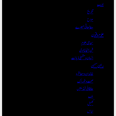
ادب
تفریح
مزاح
مطالعاتی تبصرے
علوم و فنون
سماجی علوم
فن/ٹیکنالوجی
انسان و مشینی ذہانت
رہن سہن
خاندان و معاشرہ
صحت و خوراک
علاقائی تہذیبیں
طب
کھیل
لباس