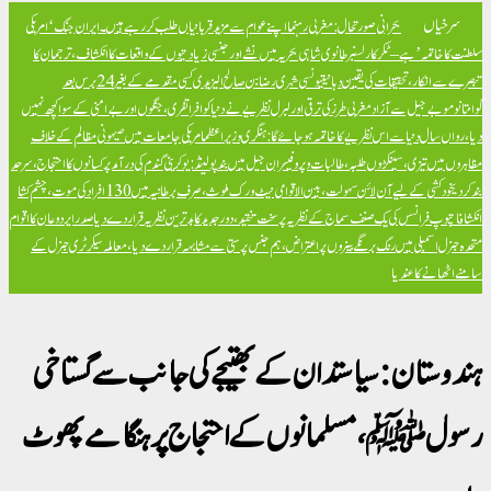
سرخیاں
بحرانی صورتحال: مغربی رہنما اپنے عوام سے مزید قربانیاں طلب کر رہے ہیں۔
ایران جنگ ‘امریکی
سلطنت کا خاتمہ’ ہے – ٹکر کارلسن
برطانوی شاہی بحریہ میں نشے اور جنسی زیادتیوں کے واقعات کا انکشاف، ترجمان کا
تبصرے سے انکار، تحقیقات کی یقین دہانی
تیونسی شہری رضا بن صالح الیزیدی کسی مقدمے کے بغیر 24 برس بعد
گوانتانوموبے جیل سے آزاد
مغربی طرز کی ترقی اور لبرل نظریے نے دنیا کو افراتفری، جنگوں اور بےامنی کے سوا کچھ نہیں
دیا، رواں سال دنیا سے اس نظریے کا خاتمہ ہو جائے گا: ہنگری وزیراعظم
امریکی جامعات میں صیہونی مظالم کے خلاف
مظاہروں میں تیزی، سینکڑوں طلبہ، طالبات و پروفیسران جیل میں بند
پولینڈ: یوکرینی گندم کی درآمد پر کسانوں کا احتجاج، سرحد
بند کر دی
خود کشی کے لیے آن لائن سہولت، بین الاقوامی نیٹ ورک ملوث، صرف برطانیہ میں 130 افراد کی موت، چشم کشا
انکشافات
پوپ فرانسس کی یک صنف سماج کے نظریہ پر سخت تنقید، دور جدید کا بدترین نظریہ قرار دے دیا
صدر ایردوعان کا اقوام
متحدہ جنرل اسمبلی میں رنگ برنگے بینروں پر اعتراض، ہم جنس پرستی سے مشابہہ قرار دے دیا، معاملہ سیکرٹری جنرل کے
سامنے اٹھانے کا عندیا
ہندوستان: سیاستدان کے بھتیجے کی جانب سے گستاخی
رسولﷺ، مسلمانوں کے احتجاج پر ہنگامے پھوٹ