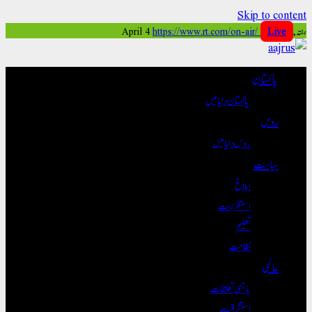
Skip to content
ہفتہ, April 4
Live
https://www.rt.com/on-air/
پاکستان
پاکستان دنیا میں
روس
روس دنیا میں
سیاست
ابلاغ
استغرابیت
تعلیم
نظامت
عالمی
باہمی تعلقات
استشراقیت