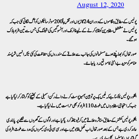
August 12, 2020
پولیس کے مطابق ہنگاموں کے دوران 24 گاڑیوں اور تقریباً 200 موٹرسائیکلوں کو آگ لگائی گئی جب کہ
پولیس نے مشتعل مظاہرین کو قابو کرنے کے لیے فائرنگ اور آنسو گیس کی شیلنگ کی جس سے تین افراد ہلاک
ہوگئے۔
صورتحال کو بھانپتے ہوئے مسلمانوں کی جانب سے علاقے کے مندروں کی حفاظت کی گئی تاکہ انہیں شر پسند
عناصر کو مزید بے امنی کا موقع نہ دیا جائے۔
بنگلورو پولیس کا کہنا ہےکہ فیس بک پر توہین آمیز پوسٹ کرنے والے رکن اسمبلی کے بھتیجے کو گرفتار کرلیا گیا ہے
جب کہ احتجاجی مظاہروں میں ملوث 110 افراد کو بھی حراست میں لے لیا گیا ہے۔
بنگلور پولیس کمشنر کے مطابق متاثرہ علاقے میں کرفیو نافذ کردیا گیا ہے اور لوگوں کے گھروں سے نکلنے پر پابندی
عائد کردی ہے جس کے بعد صورتحال اب مکمل قابو میں ہے اور سی سی ٹی وی کیمروں کی مدد سے ملوث افراد کی
گرفتاریوں کا سلسلہ بھی جاری ہے۔