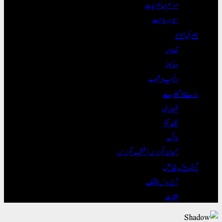
موسم و ماحولیات
سیر و سیاحت
بصری مواد
تصاویر
ویڈیوز
دلچسپ و عجیب
رائے و تبصرے
لکھاری
نقطہ نظر
بلاگ
مہمان تحریریں / منتخب تحریریں
آج روس خاص
آج روس بیٹھک
ملقات