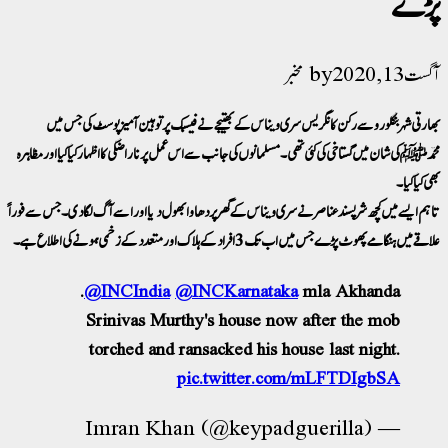
پڑے
آگست 13, 2020
مخبر
بھارتی شہر بنگلورو سے رکن کانگریس سری ویناس کے بھتیجے نے فیسبک پر توہین آمیز پوسٹ کی جس میں
محمدﷺ کی شان میں گستاخی کی گئی تھی۔ مسلمانوں کی جانب سے اس عمل پر ناراضگی کا اظہار کیا گیا اور مظاہرہ
بھی کیا گیا۔
تاہم ایسے میں کچھ شر پسند عناصر نے سری ویناس کے گھر پر دھاوا بھول دیا اور اسے آگ لگا دی۔ جس سے فوراً
علاقے میں ہنگامے پھوٹ پڑے جس میں اب تک 3 افراد کے ہلاک اور متعدد کے زخمی ہونے کی اطلاع ہے۔
.
@INCIndia
@INCKarnataka
mla Akhanda
Srinivas Murthy's house now after the mob
torched and ransacked his house last night.
pic.twitter.com/mLFTDIgbSA
— Imran Khan (@keypadguerilla)