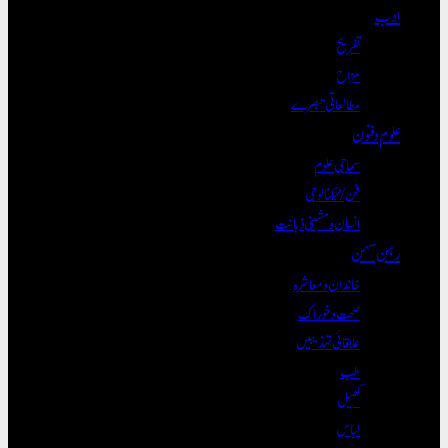
ادب
تفریح
مزاح
مطالعاتی تبصرے
علوم و فنون
سماجی علوم
فن/ٹیکنالوجی
انسان و مشینی ذہانت
رہن سہن
خاندان و معاشرہ
صحت و خوراک
علاقائی تہذیبیں
طب
کھیل
لباس