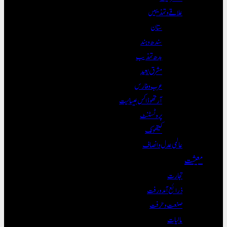
علاقے و تہذیبیں
ستان
سندھ و ہند
بدھ تہذیب
مشرق بعید
عرب و فارس
آرتھوڈاکس عیسائیت
پروٹسٹنٹ
کیتھولک
عالمی عدل و انصاف
معیشت
تجارت
ذرائع آمدورفت
صنعت و حرفت
مالیات