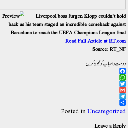
Liverpool boss Jurgen Klopp couldn’t ho
back as his team staged an incredible comeback again
Barcelona to reach the UEFA Champions League fina
Read Full Article at RT.c
Source: RT_
ت و احباب کو تجویز کریں
Facebo
WhatsAp
Twitt
Gma
Telegr
Sha
Posted in
Uncategoriz
Leave a Rep