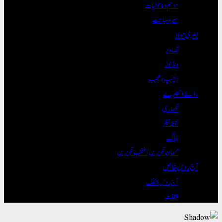
موسم و ماحولیات
سیر و سیاحت
بصری مواد
تصاویر
ویڈیوز
دلچسپ و عجیب
رائے و تبصرے
لکھاری
نقطہ نظر
بلاگ
مہمان تحریریں / منتخب تحریریں
آج روس خاص
آج روس بیٹھک
ملقات