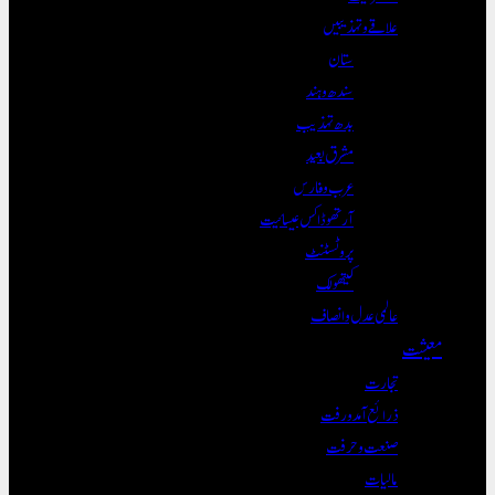
علاقے و تہذیبیں
ستان
سندھ و ہند
بدھ تہذیب
مشرق بعید
عرب و فارس
آرتھوڈاکس عیسائیت
پروٹسٹنٹ
کیتھولک
عالمی عدل و انصاف
معیشت
تجارت
ذرائع آمدورفت
صنعت و حرفت
مالیات