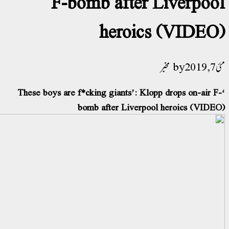
F-bomb after Liverpoo
heroics (VIDEO
201
مخبر
‘These boys are f*cking giants’: Klopp drops on-air F
bomb after Liverpool heroics (VIDE