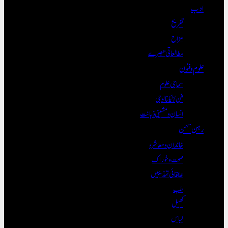
ادب
تفریح
مزاح
مطالعاتی تبصرے
علوم و فنون
سماجی علوم
فن/ٹیکنالوجی
انسان و مشینی ذہانت
رہن سہن
خاندان و معاشرہ
صحت و خوراک
علاقائی تہذیبیں
طب
کھیل
لباس