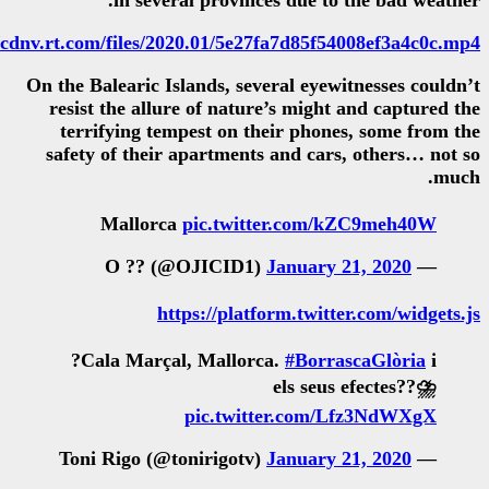
in several provinces d
https://cdnv.rt.com/files/2020.01/5e27fa
On the Balearic Islands, several
resist the allure of nature’s
terrifying tempest on their
safety of their apartments an
Mallorca
pic.twitter
Jan
https://platform
?Cala Marçal, Mallorca.
#
el
pic.twitter
Jan