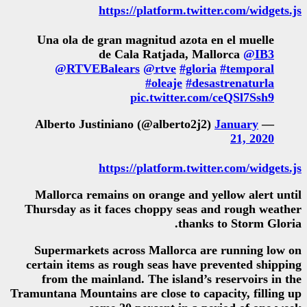
https://platform
Una ola de gran magnitud az
de Cala Ratjada
@RTVEBalears
@rtve
#
#oleaje
pic.twitte
https://platform
Mallorca remains on orange 
Thursday as it faces choppy s
t
Supermarkets across Mallor
certain items as rough seas h
from the mainland. The isla
Tramuntana Mountains are close t