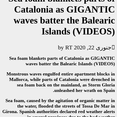
Catalonia a
waves batter t
Island
R
Sea foam blankets parts of C
waves batter the Bale
Monstrous waves engulfed entir
Mallorca, while parts of Cata
sea foam back on the main
unleashe
Sea foam, caused by the agitatio
the water, flooded the str
Girona. Spanish authorities decla