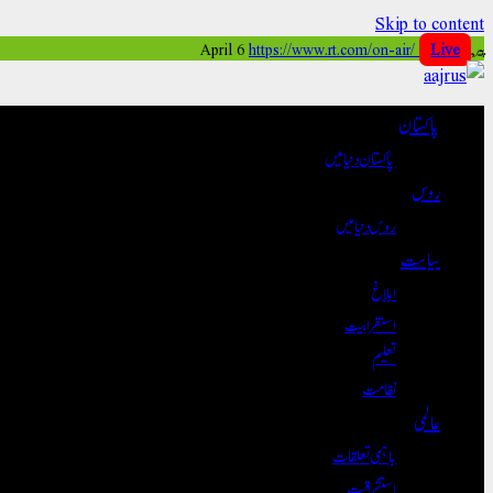
Skip to content
https://www.rt.com/on-air/
Live
پیر, April 6
پاکستان
پاکستان دنیا میں
روس
روس دنیا میں
سیاست
ابلاغ
استغرابیت
تعلیم
نظامت
عالمی
باہمی تعلقات
استشراقیت