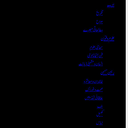
ادب
تفریح
مزاح
مطالعاتی تبصرے
علوم و فنون
سماجی علوم
فن/ٹیکنالوجی
انسان و مشینی ذہانت
رہن سہن
خاندان و معاشرہ
صحت و خوراک
علاقائی تہذیبیں
طب
کھیل
لباس