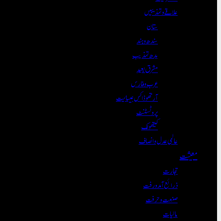
علاقے و تہذیبیں
ستان
سندھ و ہند
بدھ تہذیب
مشرق بعید
عرب و فارس
آرتھوڈاکس عیسائیت
پروٹسٹنٹ
کیتھولک
عالمی عدل و انصاف
معیشت
تجارت
ذرائع آمدورفت
صنعت و حرفت
مالیات