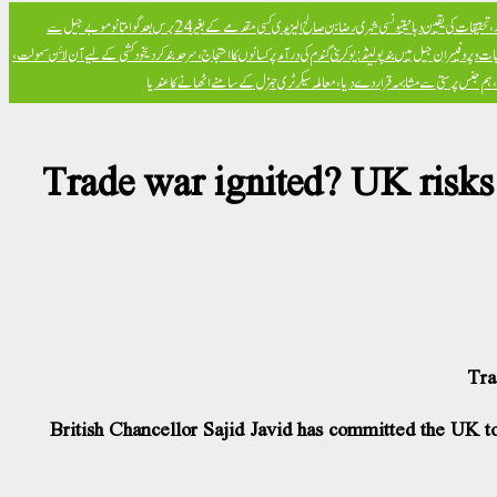
تحقیقات کی یقین دہانی
تیونسی شہری رضا بن صالح الیزیدی کسی مقدمے کے بغیر 24 برس بعد گوانتانوموبے جیل سے
ت و پروفیسران جیل میں بند
پولینڈ: یوکرینی گندم کی درآمد پر کسانوں کا احتجاج، سرحد بند کر دی
خود کشی کے لیے آن لائن سہولت،
ض، ہم جنس پرستی سے مشابہہ قرار دے دیا، معاملہ سیکرٹری جنرل کے سامنے اٹھانے کا عندیا
Trade war ignited? UK risks 
Tra
British Chancellor Sajid Javid has committed the UK to