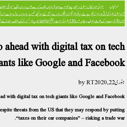
سرخیاں
بحرانی صورتحال: مغربی رہنما اپنے عوام سے مزید قربانیاں طلب کر رہے ہیں۔
ایران جنگ ‘امریکی سلطنت ک
آزاد
مغربی طرز کی ترقی اور لبرل نظریے نے دنیا کو افراتفری، جنگوں اور بےامنی کے سوا کچھ نہیں دیا، رواں سال دنیا سے اس ن
بین الاقوامی نیٹ ورک ملوث، صرف برطانیہ میں 130 افراد کی موت، چشم کشا انکشافات
پوپ فرانسس کی یک صنف سماج کے نظریہ 
 ahead with digital tax on tech
ants like Google and Facebook
RT
جنوری 22, 2020
ad with digital tax on tech giants like Google and Facebook
despite threats from the US that they may respond by putting
“taxes on their car companies” – risking a trade war.