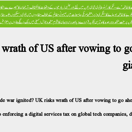
ا خاتمہ’ ہے – ٹکر کارلسن
برطانوی شاہی بحریہ میں نشے اور جنسی زیادتیوں کے واقعات کا انکشاف، ترجمان کا تبصرے سے انکار، 
ظریے کا خاتمہ ہو جائے گا: ہنگری وزیراعظم
امریکی جامعات میں صیہونی مظالم کے خلاف مظاہروں میں تیزی، سینکڑوں طلبہ، طالبا
پر سخت تنقید، دور جدید کا بدترین نظریہ قرار دے دیا
صدر ایردوعان کا اقوام متحدہ جنرل اسمبلی میں رنگ برنگے بینروں پر اعترا
wrath of US after vowing to go
gi
de war ignited? UK risks wrath of US after vowing to go ahe
 enforcing a digital services tax on global tech companies, 