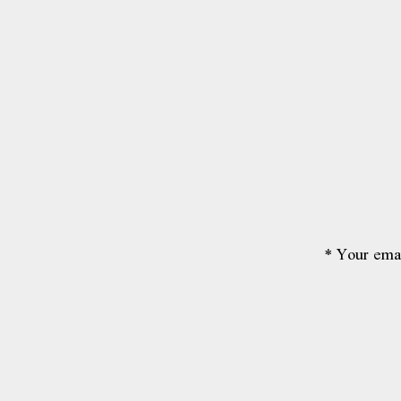
*
Your emai