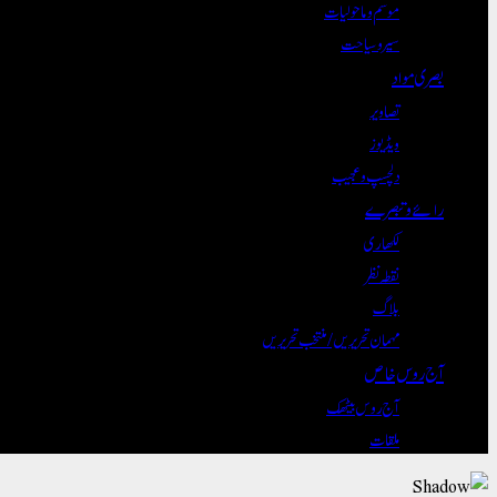
موسم و ماحولیات
سیر و سیاحت
بصری مواد
تصاویر
ویڈیوز
دلچسپ و عجیب
رائے و تبصرے
لکھاری
نقطہ نظر
بلاگ
مہمان تحریریں / منتخب تحریریں
آج روس خاص
آج روس بیٹھک
ملقات