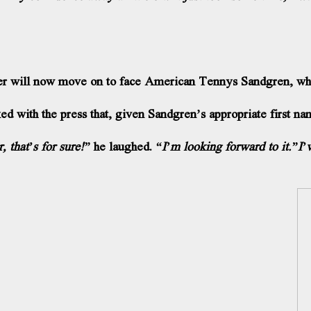
r will now move on to face American Tennys Sandgren, who bat
ed with the press that, given Sandgren’s appropriate first na
he laughed.
“I’m looking forward to it.”I’v