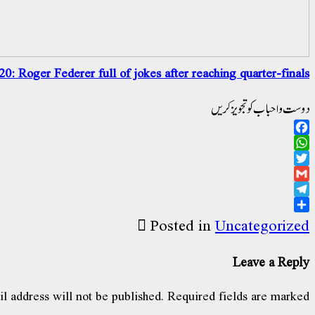
0: Roger Federer full of jokes after reaching quarter-finals
دوست و احباب کو تجویز کریں
Facebook
WhatsApp
Twitter
Gmail
Telegram
Share
Posted in
Uncategorized
Leave a Reply
l address will not be published.
Required fields are marked