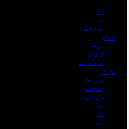
ادب
تفریح
مزاح
مطالعاتی تبصرے
علوم و فنون
سماجی علوم
فن/ٹیکنالوجی
انسان و مشینی ذہانت
رہن سہن
خاندان و معاشرہ
صحت و خوراک
علاقائی تہذیبیں
طب
کھیل
لباس