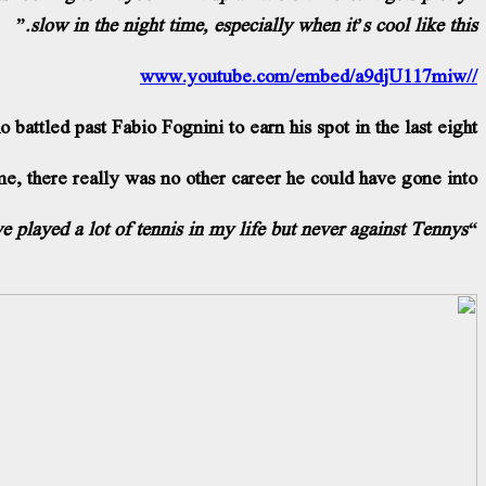
slow in the night time, especially when it’s cool like this.”
//www.youtube.com/embed/a9djU117miw
tled past Fabio Fognini to earn his spot in the last eight.
me, there really was no other career he could have gone into.
e played a lot of tennis in my life but never against Tennys.”
“He was not going to be a baseball player, that’s for sure!”