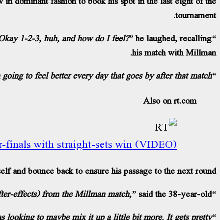
n dominant fashion to book his spot in the last eight of the
tournament.
he laughed, recalling
“The morning after Johnny’s match and this morning I lay in bed for an hour thinking, ‘when are we going to stand up? Okay 1-2-3, huh, and how do I feel?”
his match with Millman.
“I was able to recover; I’m sure I’m going to feel better every day that goes by after that match.”
Also on rt.com
-finals with straight-sets win (VIDEO)
elf and bounce back to ensure his passage to the next round.
said the 38-year-old.
“It was a tough start, I thought that Marton played clean, I struggled with the (after-effects) from the Millman match,”
looking to maybe mix it up a little bit more. It gets pretty