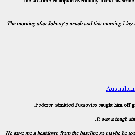
The six-time champion eventually found his stride,
Australia
Federer admitted Fucsovics caught him off gu
“He gave me a beatdown from the baseline so maybe he took m