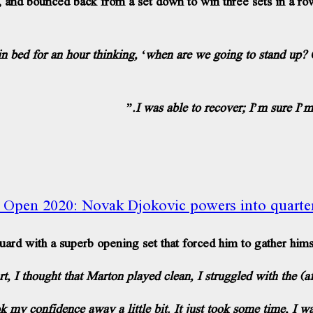
 and bounced back from a set down to win three sets in a row i
n Open 2020: Novak Djokovic powers into quarter
ard with a superb opening set that forced him to gather hims
y confidence away a little bit. It just took some time, I was 