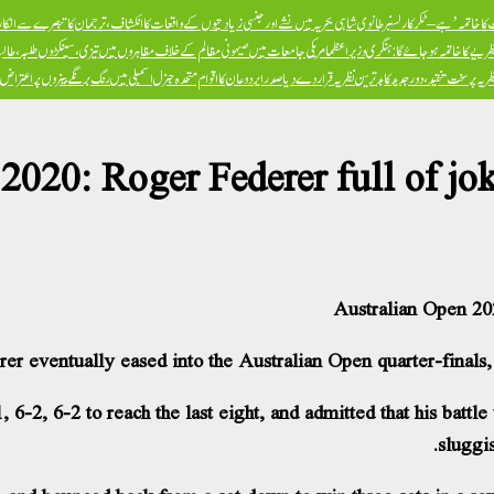
ا خاتمہ’ ہے – ٹکر کارلسن
برطانوی شاہی بحریہ میں نشے اور جنسی زیادتیوں کے واقعات کا انکشاف، ترجمان کا تبصرے سے انکار، 
ظریے کا خاتمہ ہو جائے گا: ہنگری وزیراعظم
امریکی جامعات میں صیہونی مظالم کے خلاف مظاہروں میں تیزی، سینکڑوں طلبہ، طالبا
پر سخت تنقید، دور جدید کا بدترین نظریہ قرار دے دیا
صدر ایردوعان کا اقوام متحدہ جنرل اسمبلی میں رنگ برنگے بینروں پر اعترا
020: Roger Federer full of joke
Australian Open 202
r eventually eased into the Australian Open quarter-finals, 
-2, 6-2 to reach the last eight, and admitted that his battle 
sluggis