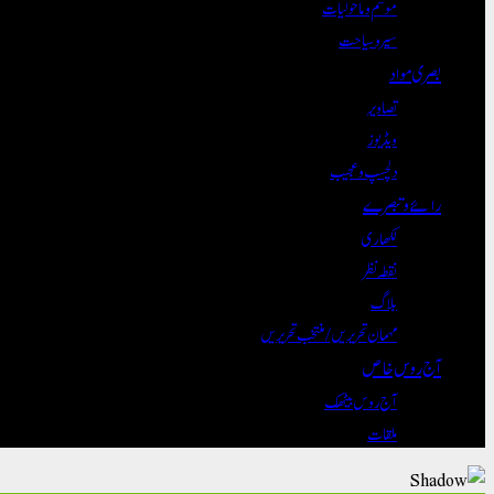
موسم و ماحولیات
سیر و سیاحت
بصری مواد
تصاویر
ویڈیوز
دلچسپ و عجیب
رائے و تبصرے
لکھاری
نقطہ نظر
بلاگ
مہمان تحریریں / منتخب تحریریں
آج روس خاص
آج روس بیٹھک
ملقات