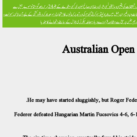
تحقیقات کی یقین دہانی
تیونسی شہری رضا بن صالح الیزیدی کسی مقدمے کے بغیر 24 برس بعد گوانتانوموبے جیل سے
ت و پروفیسران جیل میں بند
پولینڈ: یوکرینی گندم کی درآمد پر کسانوں کا احتجاج، سرحد بند کر دی
خود کشی کے لیے آن لائن سہولت،
ض، ہم جنس پرستی سے مشابہہ قرار دے دیا، معاملہ سیکرٹری جنرل کے سامنے اٹھانے کا عندیا
Australian Open 2
He may have started sluggishly, but Roger Federe
Federer defeated Hungarian Martin Fucsovics 4-6, 6-1, 6