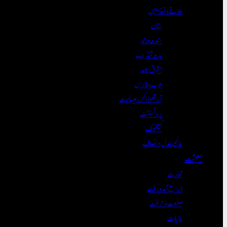
علاقے و تہذیبیں
ستان
سندھ و ہند
بدھ تہذیب
مشرق بعید
عرب و فارس
آرتھوڈاکس عیسائیت
پروٹسٹنٹ
کیتھولک
عالمی عدل و انصاف
معیشت
تجارت
ذرائع آمدورفت
صنعت و حرفت
مالیات