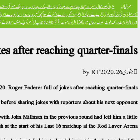
سرخیاں
بحرانی صورتحال: مغربی رہنما اپنے عوام سے مزید قربانیاں طلب کر رہے ہیں۔
ایران جنگ ‘امریکی سلطنت ک
آزاد
مغربی طرز کی ترقی اور لبرل نظریے نے دنیا کو افراتفری، جنگوں اور بےامنی کے سوا کچھ نہیں دیا، رواں سال دنیا سے اس ن
بین الاقوامی نیٹ ورک ملوث، صرف برطانیہ میں 130 افراد کی موت، چشم کشا انکشافات
پوپ فرانسس کی یک صنف سماج کے نظریہ 
s after reaching quarter-finals
RT
جنوری 26, 2020
0: Roger Federer full of jokes after reaching quarter-finals
before sharing jokes with reporters about his next opponent.
with John Millman in the previous round had left him a little
h at the start of his Last 16 matchup at the Rod Laver Arena.