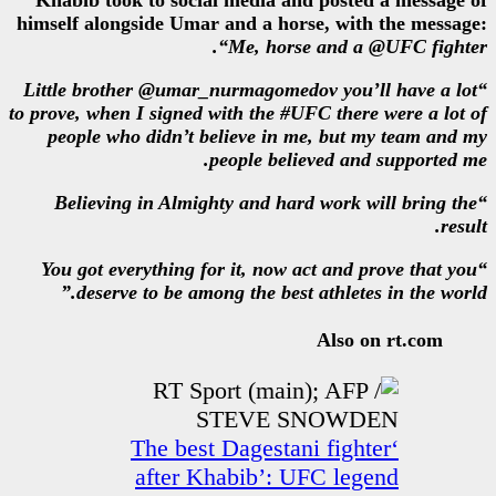
Khabib took to social media an
himself alongside Umar and a hor
“Me, hors
“Little brother @umar_nurmagome
to prove, when I signed with the #
people who didn’t believe in 
people bel
“Believing in Almighty and ha
“You got everything for it, now 
deserve to be among the best
‘The best Dagesta
after Khabib’: 