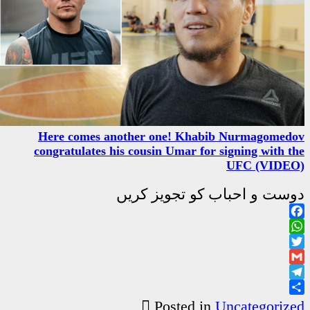
Here comes another one! 
congratulates his cousin Uma
جویز کریں
Poste