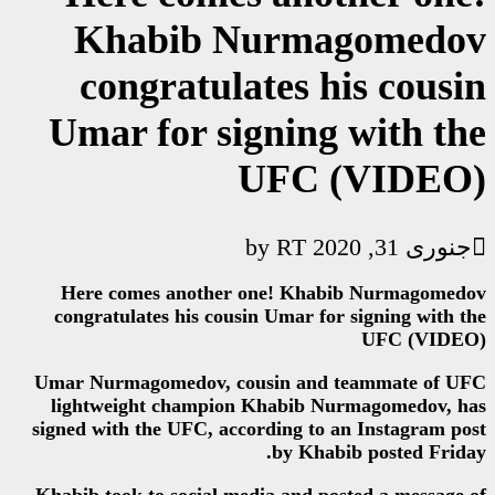
Khabib Nur
congratulates
Umar for signi
UF
R
Here comes another one! 
congratulates his cousin Uma
Umar Nurmagomedov, cousin 
lightweight champion Khab
signed with the UFC, according
by 