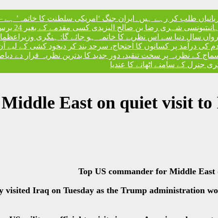
ربانیاں طلب کر رہے ہیں۔
ایران جنگ ‘امریکی سلطنت کا خاتمہ’ ہے – 
نی
تیونسی شہری رضا بن صالح الیزیدی کسی مقدمے کے بغیر 24 برس بعد گوانتانوموبے جیل سے آزاد
، رواں سال دنیا سے اس نظریے کا خاتمہ ہو جائے گا: ہنگری وزیراعظم
ا
ندم کی درآمد پر کسانوں کا احتجاج، سرحد بند کر دی
خود کشی کے لیے آن
کے نظریہ پر سخت تنقید، دور جدید کا بدترین نظریہ قرار دے دیا
صد
 جنرل کے سامنے اٹھانے کا عندیا
iddle East on quiet visit to
Top US commander for Middle East on
visited Iraq on Tuesday as the Trump administration work