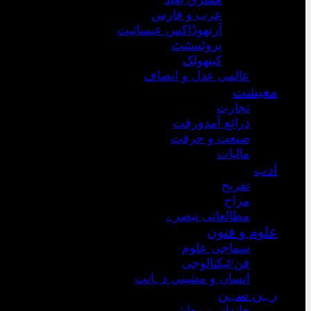
عرب و فارس
آرتھوڈاکس عیسائیت
پروٹسٹنٹ
کیتھولک
عالمی عدل و انصاف
معیشت
تجارت
ذرائع آمدورفت
صنعت و حرفت
مالیات
ادب
تفریح
مزاح
مطالعاتی تبصرے
علوم و فنون
سماجی علوم
فن/ٹیکنالوجی
انسان و مشینی ذہانت
رہن سہن
خاندان و معاشرہ