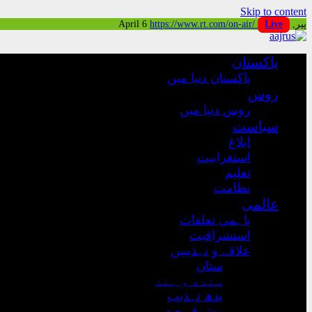
Skip to content
پیر, April 6
Live
https://www.rt.com/on-air/
پاکستان
پاکستان دنیا میں
روس
روس دنیا میں
سیاست
ابلاغ
استغرابیت
تعلیم
نظامت
عالمی
باہمی تعلقات
استشراقیت
علاقے و تہذیبیں
ستان
سندھ و ہند
بدھ تہذیب
مشرق بعید