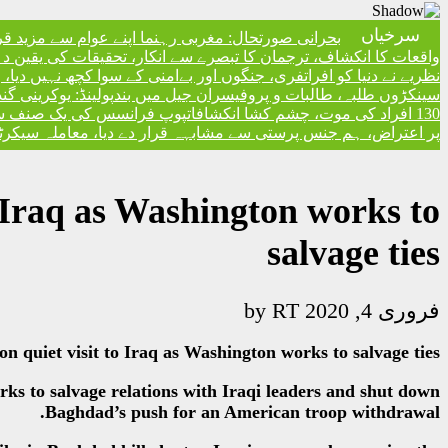
سرخیاں
بحرانی صورتحال: مغربی رہنما اپنے عوام سے مزید ق
واقعات کا انکشاف، ترجمان کا تبصرے سے انکار، تحقیقات کی یقین دہا
نظریے نے دنیا کو افراتفری، جنگوں اور بےامنی کے سوا کچھ نہیں دیا
سینکڑوں طلبہ، طالبات و پروفیسران جیل میں بند
پولینڈ: یوکرینی گ
130 افراد کی موت، چشم کشا انکشافات
پوپ فرانسس کی یک صنف سماج 
پر اعتراض، ہم جنس پرستی سے مشابہہ قرار دے دیا، معاملہ سیکرٹری
 Iraq as Washington works to
salvage ties
فروری 4, 2020
by
RT
 quiet visit to Iraq as Washington works to salvage ties
s to salvage relations with Iraqi leaders and shut down
Baghdad’s push for an American troop withdrawal.