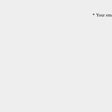
*
Your ema