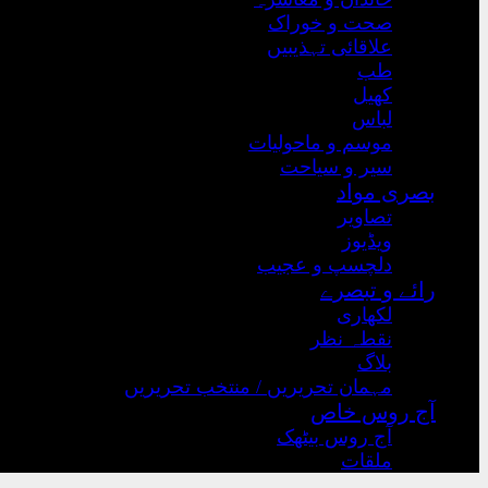
صحت و خوراک
علاقائی تہذیبیں
طب
کھیل
لباس
موسم و ماحولیات
سیر و سیاحت
بصری مواد
تصاویر
ویڈیوز
دلچسپ و عجیب
رائے و تبصرے
لکھاری
نقطہ نظر
بلاگ
مہمان تحریریں / منتخب تحریریں
آج روس خاص
آج روس بیٹھک
ملقات