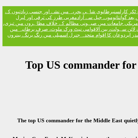
ٹکر کارلسن
برطانوی شاہی بحریہ میں نشے اور جنسی زیادتیوں کے
مغربی طرز کی ترقی اور لبرل
مریکی جامعات میں صیہونی مظالم کے خلاف مظاہروں میں تیزی،
 لائن سہولت، بین الاقوامی نیٹ ورک ملوث، صرف برطانیہ میں
ر ایردوعان کا اقوام متحدہ جنرل اسمبلی میں رنگ برنگے بینروں
Top US commander for M
The top US commander for the Middle East quietly 