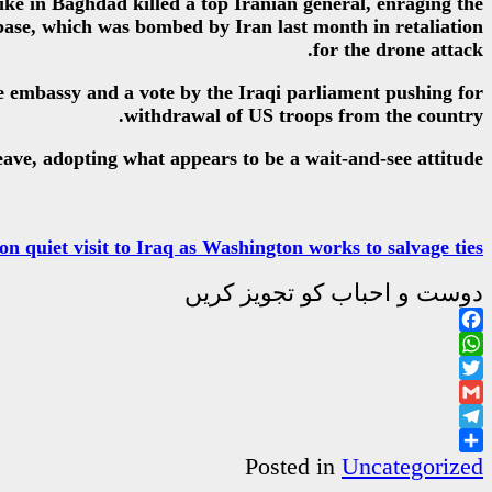
ke in Baghdad killed a top Iranian general, enraging the
base, which was bombed by Iran last month in retaliation
for the drone attack.
he embassy and a vote by the Iraqi parliament pushing for
withdrawal of US troops from the country.
eave, adopting what appears to be a wait-and-see attitude.
 quiet visit to Iraq as Washington works to salvage ties
دوست و احباب کو تجویز کریں
Facebook
WhatsApp
Twitter
Gmail
Telegram
Share
Posted in
Uncategorized