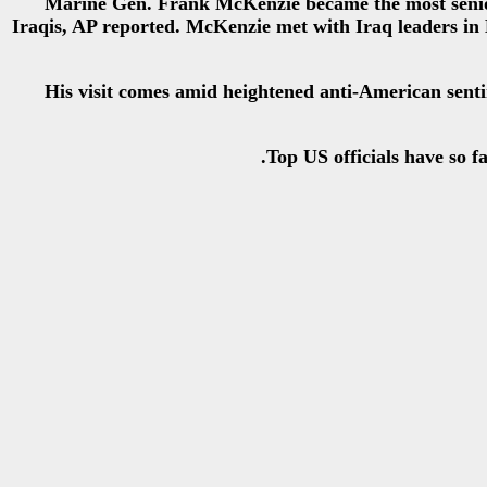
Marine Gen. Frank McKenzie became the most senior U
Iraqis, AP reported. McKenzie met with Iraq leaders in
His visit comes amid heightened anti-American sentim
Top US officials have so f