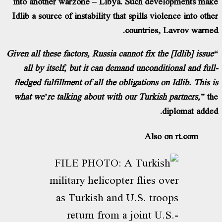
into another warzone – Libya. Such developments ma
Idlib a source of instability that spills violence into oth
countries, Lavrov warne
“Given all these factors, Russia cannot fix the [Idlib] issu
all by itself, but it can demand unconditional and ful
fledged fulfillment of all the obligations on Idlib. This 
what we’re talking about with our Turkish partners,”
t
diplomat adde
Also on rt.com