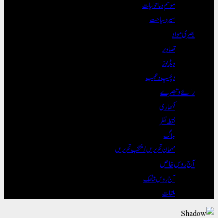
موسم و ماحولیات
سیر و سیاحت
بصری مواد
تصاویر
ویڈیوز
دلچسپ و عجیب
رائے و تبصرے
لکھاری
نقطہ نظر
بلاگ
مہمان تحریریں / منتخب تحریریں
آج روس خاص
آج روس بیٹھک
ملقات