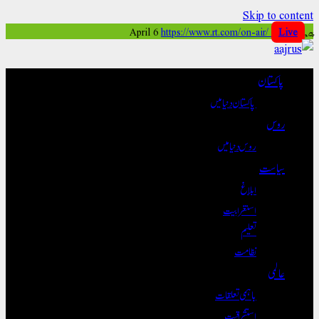
Skip to conte
https://www.rt.com/on-air/
Live
پاکستان
پاکستان دنیا میں
روس
روس دنیا میں
سیاست
ابلاغ
استغرابیت
تعلیم
نظامت
عالمی
باہمی تعلقات
استشراقیت