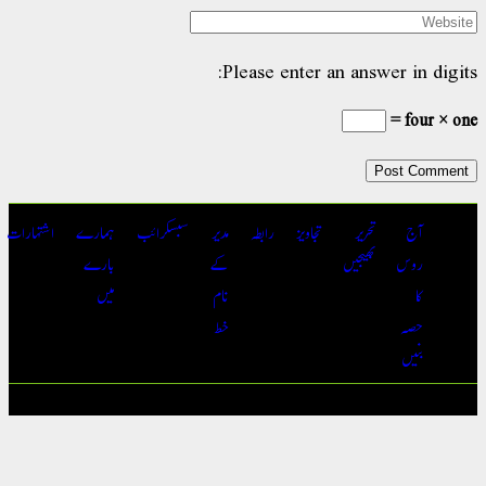
Please enter an answer in digit
four × on
آج
تحریر
تجاویز
رابطہ
مدیر
سبسکرائب
ہمارے
اشتہارات
روس
بھیجیں
کے
بارے
کا
نام
میں
حصہ
خط
بنیں
ہ حقوق محفوظ | آج روس
Conta