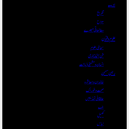
ادب
تفریح
مزاح
مطالعاتی تبصرے
علوم و فنون
سماجی علوم
فن/ٹیکنالوجی
انسان و مشینی ذہانت
رہن سہن
خاندان و معاشرہ
صحت و خوراک
علاقائی تہذیبیں
طب
کھیل
لباس