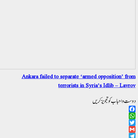
Ankara failed to separate ‘armed opposition’ fr
terrorists in Syria’s Idlib – Lavr
ت و احباب کو تجویز کریں
Facebo
WhatsAp
Twitt
Gma