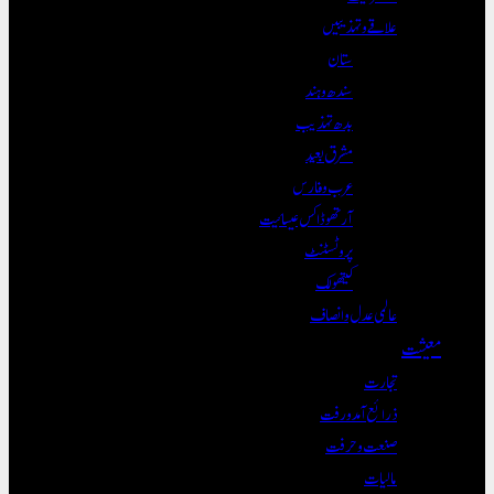
علاقے و تہذیبیں
ستان
سندھ و ہند
بدھ تہذیب
مشرق بعید
عرب و فارس
آرتھوڈاکس عیسائیت
پروٹسٹنٹ
کیتھولک
عالمی عدل و انصاف
معیشت
تجارت
ذرائع آمدورفت
صنعت و حرفت
مالیات