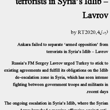
terrorists in Syria’s Idlib 
Lavro
RT
 4, 2020
Ankara failed to separate ‘armed opposition’ fr
terrorists in Syria’s Idlib – Lavr
Russia’s FM Sergey Lavrov urged Turkey to stick 
existing agreements and fulfill its obligations on the Idl
de-escalation zone in Syria, which has seen inten
fighting between government troops and militants 
recent day
The ongoing escalation in Syria’s Idlib, where the Syri
Army launched a massive offensive against ant