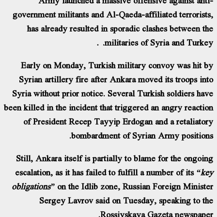
government militants and Al-Qaeda-affiliated terrorist
has already resulted in sporadic clashes between t
militaries of Syria and Turke
Early on Monday, Turkish military convoy was hit 
Syrian artillery fire after Ankara moved its troops in
Syria without prior notice. Several Turkish soldiers ha
been killed in the incident that triggered an angry reacti
of President Recep Tayyip Erdogan and a retaliato
bombardment of Syrian Army position
Still, Ankara itself is partially to blame for the ongoi
escalation, as it has failed to fulfill a number of its
“k
obligations”
on the Idlib zone, Russian Foreign Minist
Sergey Lavrov said on Tuesday, speaking to t
Rossiyskaya Gazeta newspape