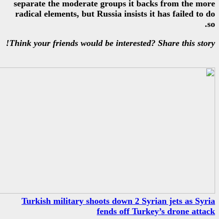
separate the moderate groups i
radical elements, but Russia ins
Think your friends would be intere
Turkish military shoots down 
fends off