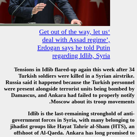
‘Get out of the w
deal with Assa
Erdogan says he 
regarding I
Tensions in Idlib flared-up a
Turkish soldiers were killed
Russia said it happened because
were present alongside terrorist
Damascus, and Ankara had fail
Moscow about
Idlib is the last-remain
government forces in Syria, w
jihadist groups like Hayat Ta
offshoot of Al-Qaeda. Ankara