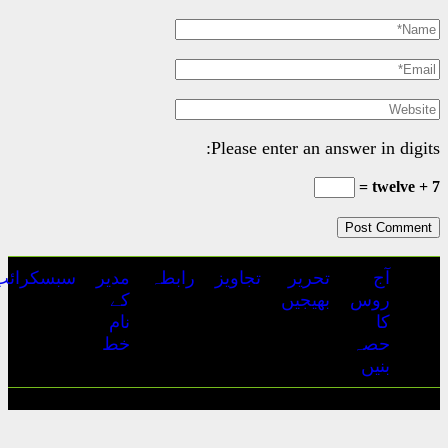
Please e
تجاویز
رابطہ
مدیر
سبسکرائب
ہمارے
اشتہارات
کے
بارے
نام
میں
خط
آج روس