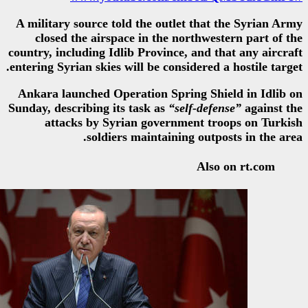
A military source told the outle
closed the airspace in the n
country, including Idlib Province,
entering Syrian skies will be consi
Ankara launched Operation Spri
Sunday, describing its task as
“se
attacks by Syrian governm
soldiers maintainin