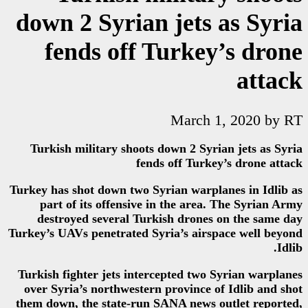
down 2 Syrian je
fends off Tur
Ma
Turkish military shoots down 
fends off
Turkey has shot down two Syrian 
part of its offensive in the
destroyed several Turkish d
Turkey’s UAVs penetrated Syria’s
Turkish fighter jets intercepte
over Syria’s northwestern prov
them down, the state-run SANA 