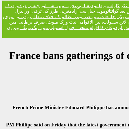
ٹکر کارلسن
برطانوی شاہی بحریہ میں نشے اور جنسی زیادتیوں کے
مغربی طرز کی ترقی اور لبرل
امریکی جامعات میں صیہونی مظالم کے خلاف مظاہروں میں تیزی
 لائن سہولت، بین الاقوامی نیٹ ورک ملوث، صرف برطانیہ میں
ر ایردوعان کا اقوام متحدہ جنرل اسمبلی میں رنگ برنگے بینروں
France bans gatherings of 
French Prime Minister Edouard Philippe has announce
PM Phillipe said on Friday that the latest government