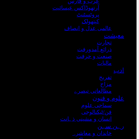
عرب و فارس
آرتھوڈاکس عیسائیت
پروٹسٹنٹ
کیتھولک
عالمی عدل و انصاف
معیشت
تجارت
ذرائع آمدورفت
صنعت و حرفت
مالیات
ادب
تفریح
مزاح
مطالعاتی تبصرے
علوم و فنون
سماجی علوم
فن/ٹیکنالوجی
انسان و مشینی ذہانت
رہن سہن
خاندان و معاشرہ