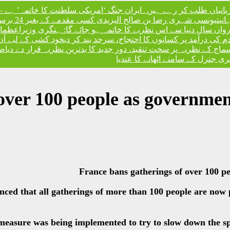
ربانیاں طلب کر رہے ہیں۔
ایران جنگ ‘امریکی سلطنت کا خاتمہ’ ہے – 
نی
تیونسی شہری رضا بن صالح الیزیدی کسی مقدمے کے بغیر 24 برس بعد گوانتانوموبے جیل سے آزاد
، رواں سال دنیا سے اس نظریے کا خاتمہ ہو جائے گا: ہنگری وزیراعظم
،
ندم کی درآمد پر کسانوں کا احتجاج، سرحد بند کر دی
خود کشی کے لیے آن
کے نظریہ پر سخت تنقید، دور جدید کا بدترین نظریہ قرار دے دیا
صد
 جنرل کے سامنے اٹھانے کا عندیا
over 100 people as governmen
France bans gatherings of over 100 p
d that all gatherings of more than 100 people are now pr
 measure was being implemented to try to slow down the s