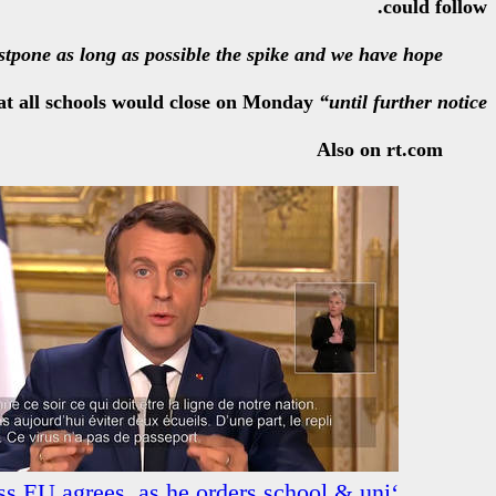
could follow.
stpone as long as possible the spike and we have hope.
t all schools would close on Monday
“until further notice.”
Also on rt.com
ess EU agrees, as he orders school & uni