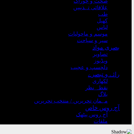
صحت و خوراک
علاقائی تہذیبیں
طب
کھیل
لباس
موسم و ماحولیات
سیر و سیاحت
بصری مواد
تصاویر
ویڈیوز
دلچسپ و عجیب
رائے و تبصرے
لکھاری
نقطہ نظر
بلاگ
مہمان تحریریں / منتخب تحریریں
آج روس خاص
آج روس بیٹھک
ملقات