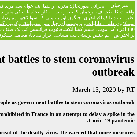
سرخیاں
بحرانی صورتحال: مغربی رہنما اپنے عوام سے مزید ق
واقعات کا انکشاف، ترجمان کا تبصرے سے انکار، تحقیقات کی یقین دہا
نظریے نے دنیا کو افراتفری، جنگوں اور بےامنی کے سوا کچھ نہیں دیا
سینکڑوں طلبہ، طالبات و پروفیسران جیل میں بند
پولینڈ: یوکرینی گ
130 افراد کی موت، چشم کشا انکشافات
پوپ فرانسس کی یک صنف سماج 
پر اعتراض، ہم جنس پرستی سے مشابہہ قرار دے دیا، معاملہ سیکرٹری
t battles to stem coronavirus
outbreak
March 13, 2020
by
RT
eople as government battles to stem coronavirus outbreak
ohibited in France in an attempt to delay a spike in the
Covid-19 pandemic.
pread of the deadly virus. He warned that more measures