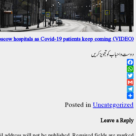
oscow hospitals as Covid-19 patients keep coming (VIDEO)
دوست و احباب کو تجویز کریں
Facebook
WhatsApp
Twitter
Gmail
Telegram
Share
Posted in
Uncategorized
Leave a Reply
l address will not be published.
Required fields are marked