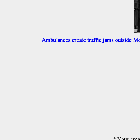
Ambulances create traffic jams outside M
*
Your emai