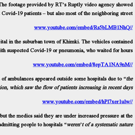
y. The footage provided by RT’s Ruptly video agency showed
Covid-19 patients – but also most of the neighboring street.
//www.youtube.com/embed/Rs5bLMB1NhQ
ital in the suburban town of Khimki. The vehicles contained
ith suspected Covid-19 or pneumonia, who waited for hours.
//www.youtube.com/embed/8epTA1NA9nM
es of ambulances appeared outside some hospitals due to
“the
ion, which saw the flow of patients increasing in recent days.”
//www.youtube.com/embed/hPl7xer1ulw
but the medics said they are under increased pressure at the
admitting people to hospitals
“weren’t of a systematic nature.”