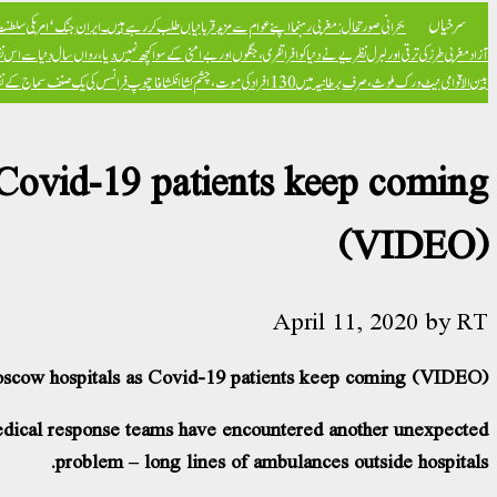
سرخیاں
بحرانی صورتحال: مغربی رہنما اپنے عوام سے مزید قربانیاں طلب کر رہے ہیں۔
ایران جنگ ‘امریکی سلطنت ک
آزاد
مغربی طرز کی ترقی اور لبرل نظریے نے دنیا کو افراتفری، جنگوں اور بےامنی کے سوا کچھ نہیں دیا، رواں سال دنیا سے اس ن
بین الاقوامی نیٹ ورک ملوث، صرف برطانیہ میں 130 افراد کی موت، چشم کشا انکشافات
پوپ فرانسس کی یک صنف سماج کے نظریہ 
 Covid-19 patients keep coming
(VIDEO)
April 11, 2020
by
RT
oscow hospitals as Covid-19 patients keep coming (VIDEO)
medical response teams have encountered another unexpected
problem – long lines of ambulances outside hospitals.