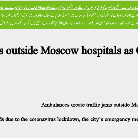
ا خاتمہ’ ہے – ٹکر کارلسن
برطانوی شاہی بحریہ میں نشے اور جنسی زیادتیوں کے واقعات کا انکشاف، ترجمان کا تبصرے سے انکار، 
ظریے کا خاتمہ ہو جائے گا: ہنگری وزیراعظم
امریکی جامعات میں صیہونی مظالم کے خلاف مظاہروں میں تیزی، سینکڑوں طلبہ، طالبا
پر سخت تنقید، دور جدید کا بدترین نظریہ قرار دے دیا
صدر ایردوعان کا اقوام متحدہ جنرل اسمبلی میں رنگ برنگے بینروں پر اعترا
s outside Moscow hospitals as
Ambulances create traffic jams outside M
ads due to the coronavirus lockdown, the city’s emergency 