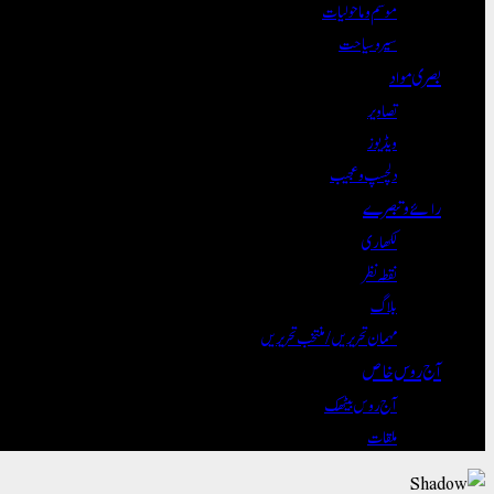
موسم و ماحولیات
سیر و سیاحت
بصری مواد
تصاویر
ویڈیوز
دلچسپ و عجیب
رائے و تبصرے
لکھاری
نقطہ نظر
بلاگ
مہمان تحریریں / منتخب تحریریں
آج روس خاص
آج روس بیٹھک
ملقات