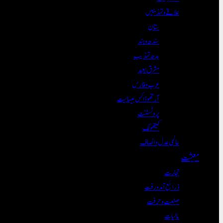
علاقے و تہذیبیں
ستان
سندھ و ہند
بدھ تہذیب
مشرق بعید
عرب و فارس
آرتھوڈاکس عیسائیت
پروٹسٹنٹ
کیتھولک
عالمی عدل و انصاف
معیشت
تجارت
ذرائع آمدورفت
صنعت و حرفت
مالیات