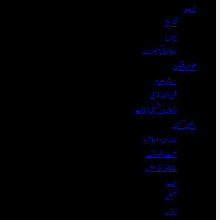
ادب
تفریح
مزاح
مطالعاتی تبصرے
علوم و فنون
سماجی علوم
فن/ٹیکنالوجی
انسان و مشینی ذہانت
رہن سہن
خاندان و معاشرہ
صحت و خوراک
علاقائی تہذیبیں
طب
کھیل
لباس