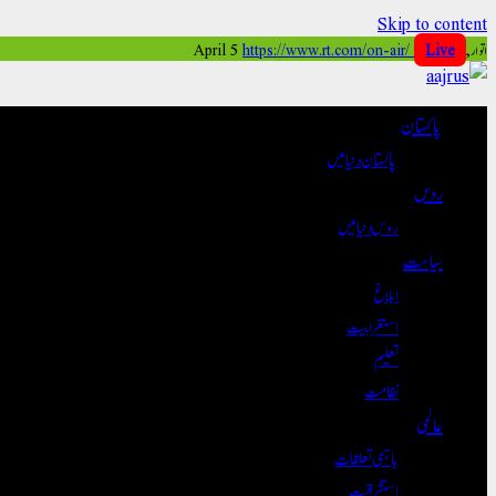
Skip to content
https://www.rt.com/on-air/
Live
اتوار, April 5
پاکستان
پاکستان دنیا میں
روس
روس دنیا میں
سیاست
ابلاغ
استغرابیت
تعلیم
نظامت
عالمی
باہمی تعلقات
استشراقیت