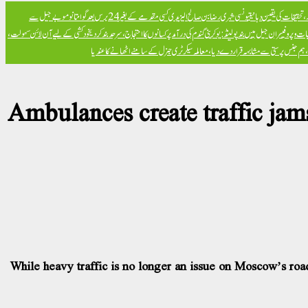
تحقیقات کی یقین دہانی
تیونسی شہری رضا بن صالح الیزیدی کسی مقدمے کے بغیر 24 برس بعد گوانتانوموبے جیل سے
ت و پروفیسران جیل میں بند
پولینڈ: یوکرینی گندم کی درآمد پر کسانوں کا احتجاج، سرحد بند کر دی
خود کشی کے لیے آن لائن سہولت،
ض، ہم جنس پرستی سے مشابہہ قرار دے دیا، معاملہ سیکرٹری جنرل کے سامنے اٹھانے کا عندیا
Ambulances create traffic jam
While heavy traffic is no longer an issue on Moscow’s ro