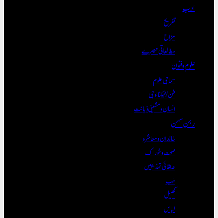
ادب
تفریح
مزاح
مطالعاتی تبصرے
علوم و فنون
سماجی علوم
فن/ٹیکنالوجی
انسان و مشینی ذہانت
رہن سہن
خاندان و معاشرہ
صحت و خوراک
علاقائی تہذیبیں
طب
کھیل
لباس