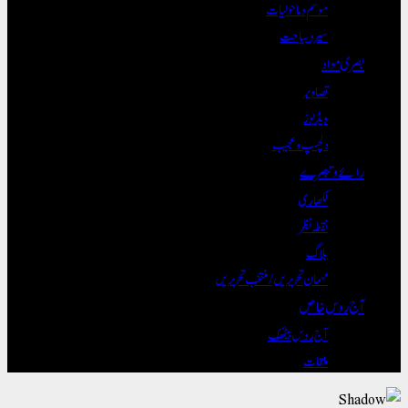
موسم و ماحولیات
سیر و سیاحت
بصری مواد
تصاویر
ویڈیوز
دلچسپ و عجیب
رائے و تبصرے
لکھاری
نقطہ نظر
بلاگ
مہمان تحریریں / منتخب تحریریں
آج روس خاص
آج روس بیٹھک
ملقات