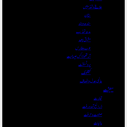
علاقے و تہذیبیں
ستان
سندھ و ہند
بدھ تہذیب
مشرق بعید
عرب و فارس
آرتھوڈاکس عیسائیت
پروٹسٹنٹ
کیتھولک
عالمی عدل و انصاف
معیشت
تجارت
ذرائع آمدورفت
صنعت و حرفت
مالیات