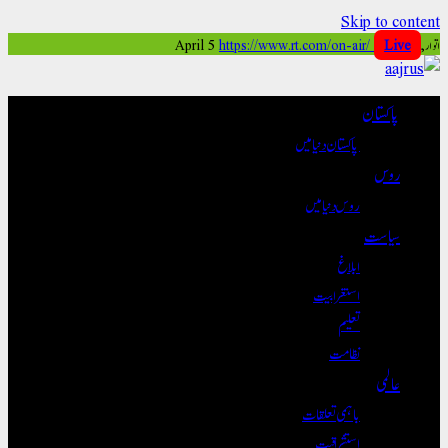
Skip to content
اتوار, April 5
Live
https://www.rt.com/on-air/
پاکستان
پاکستان دنیا میں
روس
روس دنیا میں
سیاست
ابلاغ
استغرابیت
تعلیم
نظامت
عالمی
باہمی تعلقات
استشراقیت