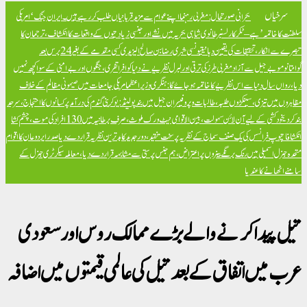
سرخیاں
بحرانی صورتحال: مغربی رہنما اپنے عوام سے مزید قربانیاں طلب کر رہے ہیں۔
ایران جنگ ‘امریکی
سلطنت کا خاتمہ’ ہے – ٹکر کارلسن
برطانوی شاہی بحریہ میں نشے اور جنسی زیادتیوں کے واقعات کا انکشاف، ترجمان کا
تبصرے سے انکار، تحقیقات کی یقین دہانی
تیونسی شہری رضا بن صالح الیزیدی کسی مقدمے کے بغیر 24 برس بعد
گوانتانوموبے جیل سے آزاد
مغربی طرز کی ترقی اور لبرل نظریے نے دنیا کو افراتفری، جنگوں اور بےامنی کے سوا کچھ نہیں
دیا، رواں سال دنیا سے اس نظریے کا خاتمہ ہو جائے گا: ہنگری وزیراعظم
امریکی جامعات میں صیہونی مظالم کے خلاف
مظاہروں میں تیزی، سینکڑوں طلبہ، طالبات و پروفیسران جیل میں بند
پولینڈ: یوکرینی گندم کی درآمد پر کسانوں کا احتجاج، سرحد
بند کر دی
خود کشی کے لیے آن لائن سہولت، بین الاقوامی نیٹ ورک ملوث، صرف برطانیہ میں 130 افراد کی موت، چشم کشا
انکشافات
پوپ فرانسس کی یک صنف سماج کے نظریہ پر سخت تنقید، دور جدید کا بدترین نظریہ قرار دے دیا
صدر ایردوعان کا اقوام
متحدہ جنرل اسمبلی میں رنگ برنگے بینروں پر اعتراض، ہم جنس پرستی سے مشابہہ قرار دے دیا، معاملہ سیکرٹری جنرل کے
سامنے اٹھانے کا عندیا
تیل پیدا کرنے والے بڑے ممالک روس اور سعودی
عرب میں اتفاق کے بعد تیل کی عالمی قیمتوں میں اضافہ