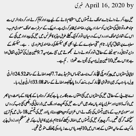
by
April 16, 2020
خبری
تیل پیدا کرنے والے بڑے ممالک نے قیمتوں میں استحکام لانے کے لیے پیداوار کو کم کرنے اور کرونا وائرس سے
تباہ شدہ توانائی کی منڈیوں کو سہارا دینے پر رضامندی ظاہر کر دی ہے۔اوپیک کے سرفہرست ممالک سعودی عرب،
اس کے اتحادی ممالک اور روس کے درمیان اتوار کو ایک گھنٹے طویل ویڈیو کانفرنس میں تیل کی پیداوار میں کمی کے
معاہدے پر اتفاق کیا گیا۔تاہم حتمی معاہدے کے لیے ابھی بھی میکسیکو کی رضامندی ضروری ہے۔ میکسیکو کے
وزیر توانائی روسیو نہلے کے مطابق اتوار کو ہونے والے سمجھوتے میں مئی سے یومیہ 9.7 ملین بیرل کی کٹوتی پر اتفاق ہوا
ہے جو اس سے قبل 10 ملین بیرل یومیہ کی تجویز سے تھوڑا کم ہے۔
ایشیائی منڈیوں میں پیر کو امریکی بینچ مارک ویسٹ ٹیکساس انٹرمیڈیٹ 7.7 فیصد اضافے کے ساتھ 24.52 ڈالر فی
بیرل رہا، جب کہ بین الاقوامی بینچ مارک برینٹ کروڈ پانچ فیصد اضافے کے ساتھ 33.08 ڈالر فی بیرل رہا۔
اے ایف پی کے مطابق تیل کی منڈیوں میں کئی ہفتوں سے ہنگامہ برپا ہے کیونکہ کرونا وبا کے پھیلاؤ کے باعث دنیا بھر
میں لاک ڈاؤن اور سفری پابندیاں عائد ہیں جس سے تیل کی کھپت اور مانگ میں ڈرامائی کمی دیکھی گئی جب کہ روس
اور سعودی عرب کے مابین قیمتوں کی جنگ نے اس بحران کو مزید پیچیدہ بنا دیا اور تیل کی قیمتیں 18 سال میں کم ترین
سطح تک گر گئی تھیں۔اگرچہ پیر کو تیل کی قیمتوں میں اضافہ دیکھنے کو ملا تاہم ماہرین کا خیال ہے کہ غیر مستحکم اور زوال پذیر
مارکیٹ کے حالیہ ہفتوں کے بعد اس میں 10 فیصد یا اس سے زیادہ کی چھلانگ متوقع تھی۔