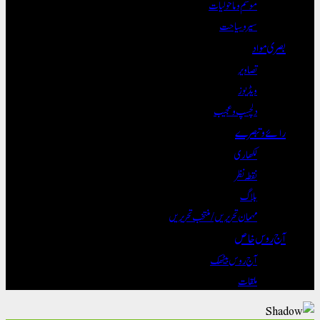
موسم و ماحولیات
سیر و سیاحت
بصری مواد
تصاویر
ویڈیوز
دلچسپ و عجیب
رائے و تبصرے
لکھاری
نقطہ نظر
بلاگ
مہمان تحریریں / منتخب تحریریں
آج روس خاص
آج روس بیٹھک
ملقات