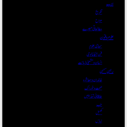
ادب
تفریح
مزاح
مطالعاتی تبصرے
علوم و فنون
سماجی علوم
فن/ٹیکنالوجی
انسان و مشینی ذہانت
رہن سہن
خاندان و معاشرہ
صحت و خوراک
علاقائی تہذیبیں
طب
کھیل
لباس