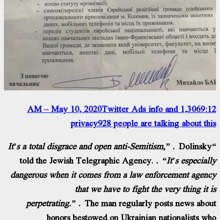
Twitter Ads info and
1,306
9:12 AM – May 10, 2020
privacy
928 people are talking about this
Dolinsky
“It’s a total disgrace and open anti-Semitism,”
told the Jewish Telegraphic Agency.
“It’s especially
dangerous when it comes from a law enforcement agency
that we have to fight the very thing it is
perpetrating.”
The man regularly posts news about
honors bestowed on Ukrainian nationalists who