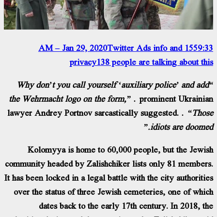
Twitter Ads info and
155
9:33 AM – Jan 29, 2020
privacy
138 people are talking about this
“Why don’t you call yourself ‘auxiliary police’ and add
the Wehrmacht logo on the form,”
prominent Ukrainian
lawyer Andrey Portnov sarcastically suggested.
“Those
idiots are doomed.”
Kolomyya is home to 60,000 people, but the Jewish
community headed by Zalishchiker lists only 81 members.
It has been locked in a legal battle with the city authorities
over the status of three Jewish cemeteries, one of which
dates back to the early 17th century. In 2018, the