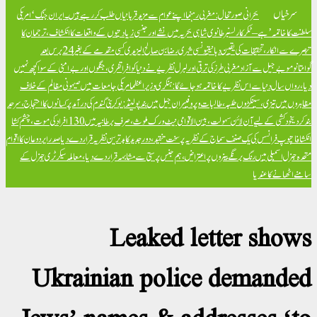
سرخیاں
بحرانی صورتحال: مغربی رہنما اپنے عوام سے مزید قربانیاں طلب کر رہے ہیں۔
ایران جنگ ‘امریکی
سلطنت کا خاتمہ’ ہے – ٹکر کارلسن
برطانوی شاہی بحریہ میں نشے اور جنسی زیادتیوں کے واقعات کا انکشاف، ترجمان کا
تبصرے سے انکار، تحقیقات کی یقین دہانی
تیونسی شہری رضا بن صالح الیزیدی کسی مقدمے کے بغیر 24 برس بعد
گوانتانوموبے جیل سے آزاد
مغربی طرز کی ترقی اور لبرل نظریے نے دنیا کو افراتفری، جنگوں اور بےامنی کے سوا کچھ نہیں
دیا، رواں سال دنیا سے اس نظریے کا خاتمہ ہو جائے گا: ہنگری وزیراعظم
امریکی جامعات میں صیہونی مظالم کے خلاف
مظاہروں میں تیزی، سینکڑوں طلبہ، طالبات و پروفیسران جیل میں بند
پولینڈ: یوکرینی گندم کی درآمد پر کسانوں کا احتجاج، سرحد
بند کر دی
خود کشی کے لیے آن لائن سہولت، بین الاقوامی نیٹ ورک ملوث، صرف برطانیہ میں 130 افراد کی موت، چشم کشا
انکشافات
پوپ فرانسس کی یک صنف سماج کے نظریہ پر سخت تنقید، دور جدید کا بدترین نظریہ قرار دے دیا
صدر ایردوعان کا اقوام
متحدہ جنرل اسمبلی میں رنگ برنگے بینروں پر اعتراض، ہم جنس پرستی سے مشابہہ قرار دے دیا، معاملہ سیکرٹری جنرل کے
سامنے اٹھانے کا عندیا
Leaked letter shows
Ukrainian police demanded
Jews’ names & addresses ‘to