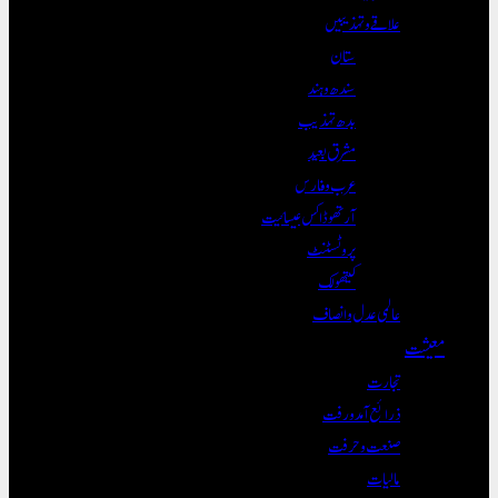
علاقے و تہذیبیں
ستان
سندھ و ہند
بدھ تہذیب
مشرق بعید
عرب و فارس
آرتھوڈاکس عیسائیت
پروٹسٹنٹ
کیتھولک
عالمی عدل و انصاف
معیشت
تجارت
ذرائع آمدورفت
صنعت و حرفت
مالیات