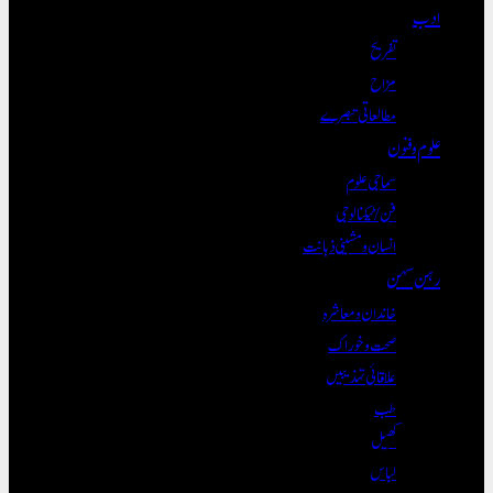
ادب
تفریح
مزاح
مطالعاتی تبصرے
علوم و فنون
سماجی علوم
فن/ٹیکنالوجی
انسان و مشینی ذہانت
رہن سہن
خاندان و معاشرہ
صحت و خوراک
علاقائی تہذیبیں
طب
کھیل
لباس