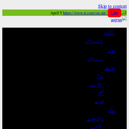
Skip to content
اتوار, April 5
Live
https://www.rt.com/on-air/
پاکستان
پاکستان دنیا میں
روس
روس دنیا میں
سیاست
ابلاغ
استغرابیت
تعلیم
نظامت
عالمی
باہمی تعلقات
استشراقیت