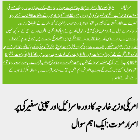
سرخیاں
بحرانی صورتحال: مغربی رہنما اپنے عوام سے مزید قربانیاں طلب کر رہے ہیں۔
ایران جنگ ‘امریکی
سلطنت کا خاتمہ’ ہے – ٹکر کارلسن
برطانوی شاہی بحریہ میں نشے اور جنسی زیادتیوں کے واقعات کا انکشاف، ترجمان کا
تبصرے سے انکار، تحقیقات کی یقین دہانی
تیونسی شہری رضا بن صالح الیزیدی کسی مقدمے کے بغیر 24 برس بعد
گوانتانوموبے جیل سے آزاد
مغربی طرز کی ترقی اور لبرل نظریے نے دنیا کو افراتفری، جنگوں اور بےامنی کے سوا کچھ نہیں
دیا، رواں سال دنیا سے اس نظریے کا خاتمہ ہو جائے گا: ہنگری وزیراعظم
امریکی جامعات میں صیہونی مظالم کے خلاف
مظاہروں میں تیزی، سینکڑوں طلبہ، طالبات و پروفیسران جیل میں بند
پولینڈ: یوکرینی گندم کی درآمد پر کسانوں کا احتجاج، سرحد
بند کر دی
خود کشی کے لیے آن لائن سہولت، بین الاقوامی نیٹ ورک ملوث، صرف برطانیہ میں 130 افراد کی موت، چشم کشا
انکشافات
پوپ فرانسس کی یک صنف سماج کے نظریہ پر سخت تنقید، دور جدید کا بدترین نظریہ قرار دے دیا
صدر ایردوعان کا اقوام
متحدہ جنرل اسمبلی میں رنگ برنگے بینروں پر اعتراض، ہم جنس پرستی سے مشابہہ قرار دے دیا، معاملہ سیکرٹری جنرل کے
سامنے اٹھانے کا عندیا
امریکی وزیر خارجہ کا دورہ اسرائیل اور چینی سفیر کی پر
اسرار موت :ایک اہم سوال