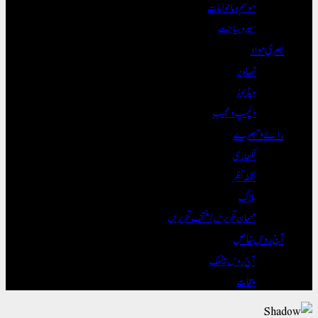
موسم و ماحولیات
سیر و سیاحت
بصری مواد
تصاویر
ویڈیوز
دلچسپ و عجیب
رائے و تبصرے
لکھاری
نقطہ نظر
بلاگ
مہمان تحریریں / منتخب تحریریں
آج روس خاص
آج روس بیٹھک
ملقات