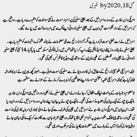
مئی 18, 2020
خبری
امریکی وزیر خارجہ کے دورہ اسرائیل کے بعد چینی سفیر کی پر اسرار موت نے کئی سوالات کو جنم دےدیا ہے ۔ واضح رہے
کہ اسرائیل کے دارلحکومت تل ابیب میں چینی سفیر ڈو وائی اپنے کمرے میں مردہ حالت میں پائے گئے ۔
اسرائیل نے اسے طبعی موت قرار دیا ہے مگر آزاد ذرائع سے ملی معلومات نے چند شکوک وشبہات کو جنم دیا ہے ۔
چینی سفیر نے چند روز پہلے اپنا میڈیکل چیک اپ کرایا تھا جس میں دل کا کوئی مسئلہ نہیں پایا گیا ۔14 مئی کوچینی سفیر
ڈو وائی نے چین اور فلسطین کے طبی ماہرین کے ساتھ ایک ویڈیو کانفرنس بھی کی تھی۔
جبکہ ا سرائیلی حکومتی ذرائع کے مطابق دل کا دورہ پڑنے سے سفیر کی موت ہوئی ہے۔ البتہ کچھ ماہرین نے زہر کا خدشہ
ظاہر کیا ہے کیونکہ اسرائیلی خفیہ ایجنسی موساد اپنے مخالفین کو زہر دے کر مارنے کے حوالے سے مشہور ہے
نامعلوم وجوہات کے باعث اچانک انتقال کر جانے والے اس چینی سفیر نے ابھی دو روز قبل ہی امریکی وزیر خارجہ
مائیک پومپیو کے ایک بیان کی شدید مذمت کی تھی۔ مائیک پومپیو نے یہ بیان اپنے حالیہ دورہ اسرائیل کے دوران دیا
تھا۔ اس بیان میں امریکی وزیر خارجہ نے اسرائیل میں چین کی طرف سے کی جانے والی بھاری سرمایہ کاری کی مذمت
کی تھی اورساتھ ہی بیجنگ حکومت پر یہ الزام بھی لگایا تھا کہ وہ چینی شہر وُوہان سے پھوٹ کر ایک عالمی وبا بن جانے
والی بیماری کووِڈ انیس کے بارے میں معلومات چھپانے کی مرتکب ہو رہی تھی۔