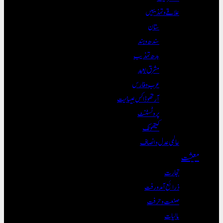
علاقے و تہذیبیں
ستان
سندھ و ہند
بدھ تہذیب
مشرق بعید
عرب و فارس
آرتھوڈاکس عیسائیت
پروٹسٹنٹ
کیتھولک
عالمی عدل و انصاف
معیشت
تجارت
ذرائع آمدورفت
صنعت و حرفت
مالیات