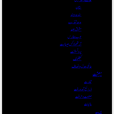
ستان
سندھ و ہند
بدھ تہذیب
مشرق بعید
عرب و فارس
آرتھوڈاکس عیسائیت
پروٹسٹنٹ
کیتھولک
عالمی عدل و انصاف
معیشت
تجارت
ذرائع آمدورفت
صنعت و حرفت
مالیات
ادب