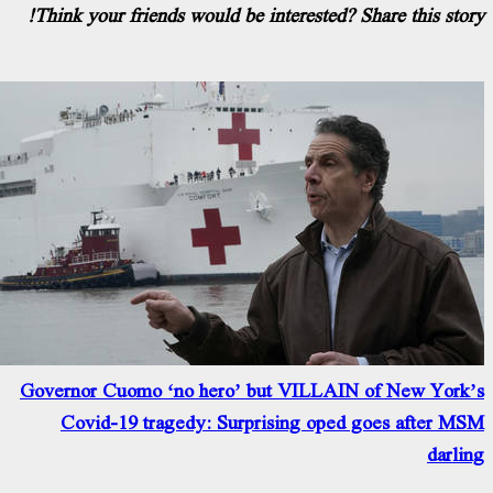
Think your friends would be interested? Share this stor
Governor Cuomo ‘no hero’ but VILLAIN of New York
Covid-19 tragedy: Surprising oped goes after M
darli