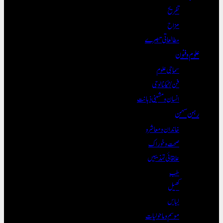
تفریح
مزاح
مطالعاتی تبصرے
علوم و فنون
سماجی علوم
فن/ٹیکنالوجی
انسان و مشینی ذہانت
رہن سہن
خاندان و معاشرہ
صحت و خوراک
علاقائی تہذیبیں
طب
کھیل
لباس
موسم و ماحولیات