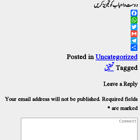
ت و احباب کو تجویز کریں
Facebo
WhatsAp
Twitt
Gma
Telegr
Sha
Posted in
Uncategoriz
تحقیق
Tagg
Leave a Rep
Your email address will not be published.
Required fiel
*
are mark