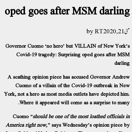
oped goes after MSM darlin
RT
2020
Governor Cuomo ‘no hero’ but VILLAIN of New York
Covid-19 tragedy: Surprising oped goes after M
darli
A scathing opinion piece has accused Governor Andr
Cuomo of a villain of the Covid-19 outbreak in N
York, not a hero as most media outlets have depicted hi
Where it appeared will come as a surprise to man
Cuomo
“should be one of the most loathed officials 
America right now,”
says Wednesday’s opinion piece 