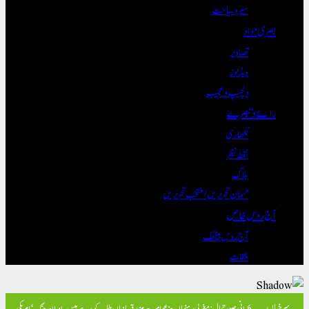
سیر و سیاحت
بصری مواد
تصاویر
ویڈیوز
دلچسپ و عجیب
رائے و تبصرے
لکھاری
نقطہ نظر
بلاگ
مہمان تحریریں / منتخب تحریریں
آج روس خاص
آج روس بیٹھک
ملقات
سرخیاں
بحرانی صورتحال: مغربی رہنما اپنے عوام سے مزید قربانیاں طلب کر رہے ہیں۔
ایران جنگ ‘امریکی