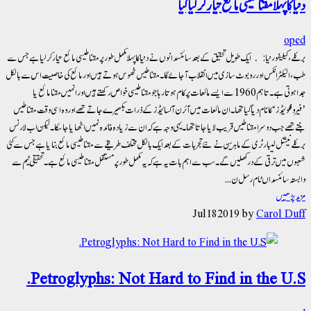
دنیا کا پہلا مقناطیسی مائع تیار کرلیا گیا
oped
برکلے، کیلیفورنیا: ایک طویل تحقیق کے بعد سائنسدانوں نے دنیا کا پہلا مکمل طور پر مقناطیسی مائع تیار کرلیا ہے جس سے
طب، الیکٹرانکس اور روبوٹ سازی میں انقلاب آجائے گا۔ مقناطیس ٹھوس ہوتے ہیں اور مائع کی خاصیت اس سے بالکل
جدا ہوتی ہے۔ تاہم 1960 سے ایسے مائعات پر کام ہوتا رہا جو مقناطیسی خواص رکھتے ہیں اور انہیں مقنا مائع یا
’فیروفلوئیڈز‘ کا نام دیا گیا تھا۔ ان مائعات میں آئرن آکسائیڈز کے ذرات بکھیرے جاتے تھے اور وہ اسی وقت مقناطیس
بنتے تھے جب دوسرا مقناطیس قریب لایا جاتا تھا۔ یہی وجہ ہے کہ ان سے زیادہ فائدہ نہیں اٹھایا جاسکا۔ لیکن اب لارنس
برکلے نیشنل لیبارٹری کے ماہرین نے نئے تجربات کے بعد ایک بالکل مختلف طریقے سے مقناطیسی مائع بنایا ہے جس سےکئی
شعبوں میں ترقی کے در کھلیں گے۔ سب سے اہم بات یہ ہے کہ یہ مکمل طور پر مستقل مقناطیسی مائع ہے۔ تحقیقی ٹیم سے
وابستہ سائنسداں ٹام رسل ن...
مزید پڑھیں
Jul
18
2019
by
Carol Duff
Petroglyphs: Not Hard to Find in the U.S.