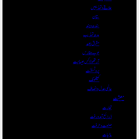
علاقے و تہذیبیں
ستان
سندھ و ہند
بدھ تہذیب
مشرق بعید
عرب و فارس
آرتھوڈاکس عیسائیت
پروٹسٹنٹ
کیتھولک
عالمی عدل و انصاف
معیشت
تجارت
ذرائع آمدورفت
صنعت و حرفت
مالیات