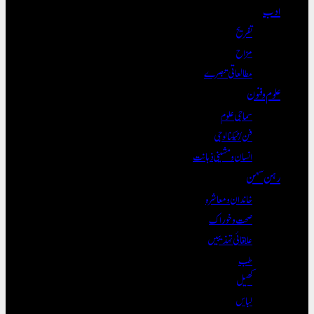
ادب
تفریح
مزاح
مطالعاتی تبصرے
علوم و فنون
سماجی علوم
فن/ٹیکنالوجی
انسان و مشینی ذہانت
رہن سہن
خاندان و معاشرہ
صحت و خوراک
علاقائی تہذیبیں
طب
کھیل
لباس