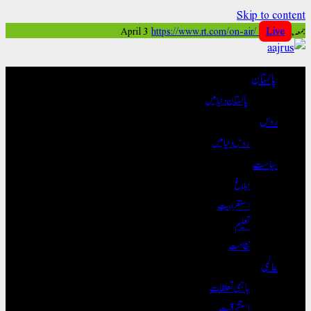
Skip to content
https://www.rt.com/on-air/
Live
جمعہ, April 3
پاکستان
پاکستان دنیا میں
روس
روس دنیا میں
سیاست
ابلاغ
استغرابیت
تعلیم
نظامت
عالمی
باہمی تعلقات
استشراقیت