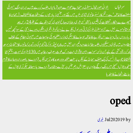
سرخیاں
بحرانی صورتحال: مغربی رہنما اپنے عوام سے مزید قربانیاں طلب کر رہے ہیں۔
ایران جنگ ‘امریکی
سلطنت کا خاتمہ’ ہے – ٹکر کارلسن
برطانوی شاہی بحریہ میں نشے اور جنسی زیادتیوں کے واقعات کا انکشاف، ترجمان کا
تبصرے سے انکار، تحقیقات کی یقین دہانی
تیونسی شہری رضا بن صالح الیزیدی کسی مقدمے کے بغیر 24 برس بعد
گوانتانوموبے جیل سے آزاد
مغربی طرز کی ترقی اور لبرل نظریے نے دنیا کو افراتفری، جنگوں اور بےامنی کے سوا کچھ نہیں
دیا، رواں سال دنیا سے اس نظریے کا خاتمہ ہو جائے گا: ہنگری وزیراعظم
امریکی جامعات میں صیہونی مظالم کے خلاف
مظاہروں میں تیزی، سینکڑوں طلبہ، طالبات و پروفیسران جیل میں بند
پولینڈ: یوکرینی گندم کی درآمد پر کسانوں کا احتجاج، سرحد
بند کر دی
خود کشی کے لیے آن لائن سہولت، بین الاقوامی نیٹ ورک ملوث، صرف برطانیہ میں 130 افراد کی موت، چشم کشا
انکشافات
پوپ فرانسس کی یک صنف سماج کے نظریہ پر سخت تنقید، دور جدید کا بدترین نظریہ قرار دے دیا
صدر ایردوعان کا اقوام
متحدہ جنرل اسمبلی میں رنگ برنگے بینروں پر اعتراض، ہم جنس پرستی سے مشابہہ قرار دے دیا، معاملہ سیکرٹری جنرل کے
سامنے اٹھانے کا عندیا
oped
خبری
Jul
20
2019
by