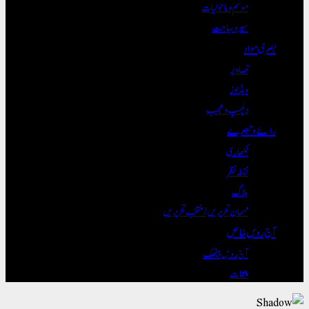
موسم و ماحولیات
سیر و سیاحت
بصری مواد
تصاویر
ویڈیوز
دلچسپ و عجیب
رائے و تبصرے
لکھاری
نقطہ نظر
بلاگ
مہمان تحریریں / منتخب تحریریں
آج روس خاص
آج روس بیٹھک
ملقات