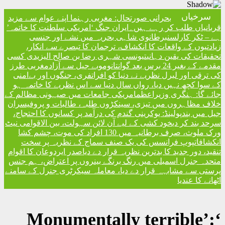
تحال: مغربی رہنما اپنے عوام سے مزید
ں۔
ایران جنگ ‘امریکی سلطنت کا خاتمہ’
شاہی بحریہ میں نشے اور جنسی
نکشاف، ترجمان کا تبصرے سے انکار
نسی شہری رضا بن صالح الیزیدی کسی
مغربی طرز
 دنیا کو افراتفری، جنگوں اور بےامنی
ں سال دنیا سے اس نظریے کا خاتمہ ہو
امریکی جامعات میں صیہونی مظالم کے
 سینکڑوں طلبہ، طالبات و پروفیسران
نی گندم کی درآمد پر کسانوں کا احتجاج
 لیے آن لائن سہولت، بین الاقوامی نیٹ
ورک ملوث، صرف برطانیہ میں 130 افراد کی موت، چشم کشا
یک صنف سماج کے نظریہ پر سخت
ظریہ قرار دے دیا
صدر ایردوعان کا اقوام
نگ برنگے بینروں پر اعتراض، ہم جنس
 دیا، معاملہ سیکرٹری جنرل کے سامنے
‘Monumentally 