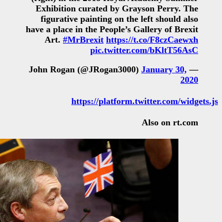
Exhibition curated by Gr
figurative painting on th
have a place in the People’s 
Art.
#MrBrexit
https:/
pic.twitte
https://platform