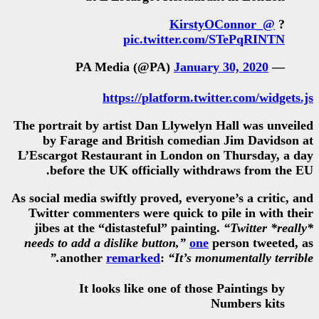
pic.twitter
Jan
https://platform
The portrait by artist Dan Llyw
by Farage and British com
L’Escargot Restaurant in Lond
before the UK officially 
As social media swiftly proved, e
Twitter commenters were quick
jibes at the “distasteful” pai
needs to add a dislike button,”
another
remarked
:
“It’s
It looks like one of 