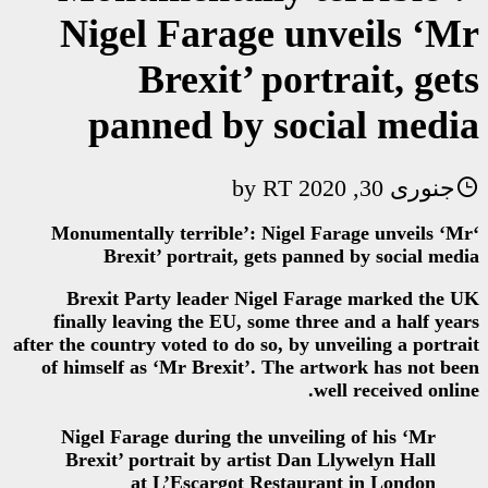
Nigel Farage 
Brexit’ po
panned by s
RT
b
‘Monumentally terrible’: Nig
Brexit’ portrait, gets 
Brexit Party leader Nigel
finally leaving the EU, some 
after the country voted to do so, 
of himself as ‘Mr Brexit’. Th
Nigel Farage during the unv
Brexit’ portrait by artist 
at L’Escargot Rest