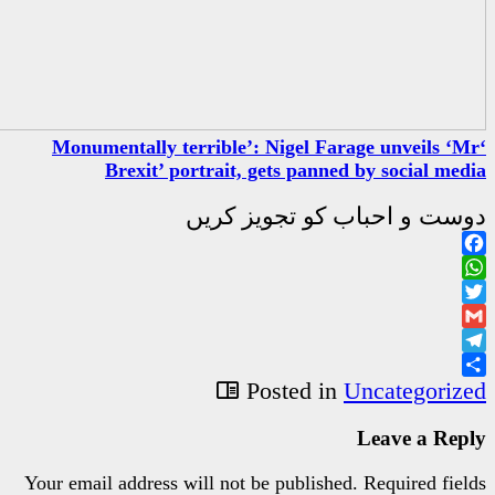
‘Monumentally terrible’: Nig
Brexit’ portrait, gets 
جویز کریں
Poste
Your email address will not be pu