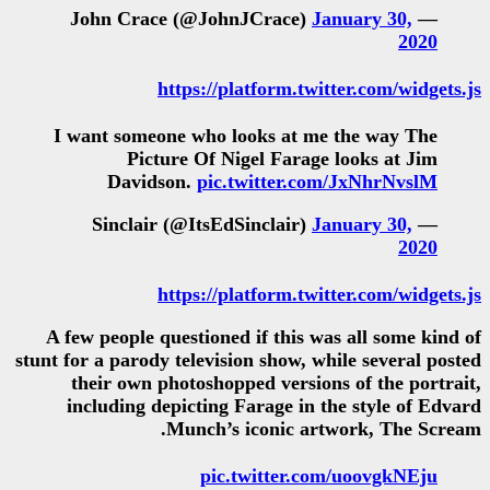
https://platform
I want someone who looks a
Picture Of Nigel Fa
Davidson.
pic.twitte
https://platform
A few people questioned if thi
stunt for a parody television sho
their own photoshopped ver
including depicting Farage 
Munch’s iconic
pic.twitte