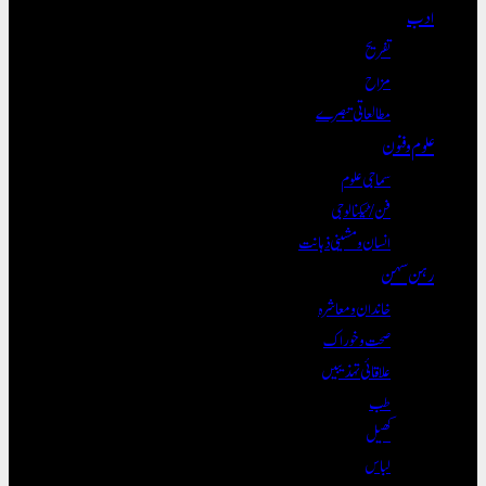
ادب
تفریح
مزاح
مطالعاتی تبصرے
علوم و فنون
سماجی علوم
فن/ٹیکنالوجی
انسان و مشینی ذہانت
رہن سہن
خاندان و معاشرہ
صحت و خوراک
علاقائی تہذیبیں
طب
کھیل
لباس