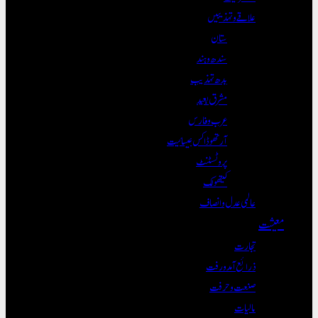
علاقے و تہذیبیں
ستان
سندھ و ہند
بدھ تہذیب
مشرق بعید
عرب و فارس
آرتھوڈاکس عیسائیت
پروٹسٹنٹ
کیتھولک
عالمی عدل و انصاف
معیشت
تجارت
ذرائع آمدورفت
صنعت و حرفت
مالیات