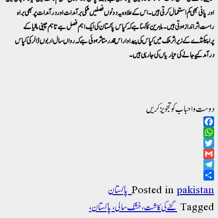
اور پانی بھی کم استعمال کرتی ہیں۔ اس کے علاوہ یہ دونوں فصلیں ملکی برآمدات اور درآمدات پر بھی براہ
راست اثر انداز ہوتی ہیں۔ ماہرین کا کہنا ہے کہ کپاس پاکستان کی ایک اہم فصل ہے تاہم چینی مافیا کے
پراپیگنڈے کے زیر اثر ملک میں کپاس کی پیداوار اس قدر متاثر ہوئی ہے کہ رواں سال اربوں ڈالر کی کپاس
درآمد کیے جانے کی تیاریاں کی جارہی ہیں۔
دوست و احباب کو تجویز کریں
Facebook
WhatsApp
Twitter
Gmail
Telegram
Share
pakistan پاکستان
Posted in
Tagged
گنے کی کاشت، خشک سالی، پاکستان،