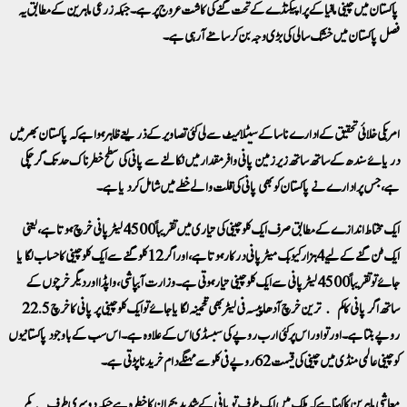
پاکستان میں چینی مافیا کے پراپیگنڈے کے تحت گنے کی کاشت عروج پر ہے۔ جبکہ زرعی ماہرین کے مطابق یہ
فصل پاکستان میں خشک سالی کی بڑی وجہ بن کر سامنے آرہی ہے۔
امریکی خلائی تحقیق کے ادارے ناسا کے سیٹلائیٹ سے لی گئی تصاویر کے ذریعے ظاہر ہوا ہے کہ پاکستان بھر میں
دریائے سندھ کے ساتھ ساتھ زیر زمین پانی وافر مقدار میں نکالنے سے پانی کی سطح خطرناک حد تک گر چکی
ہے، جس پر ادارے نے پاکستان کو بھی پانی کی قلت والے خطے میں شامل کردیا ہے۔
ایک مختاط اندازے کے مطابق صرف ایک کلو چینی کی تیاری میں تقریباً 4500 لیٹر پانی خرچ ہوتا ہے، یعنی
ایک ٹن گنے کے لیے 4 ہزار کیوبک میٹر پانی درکار ہوتا ہے، اور اگر 12 کلو گنے سے ایک کلو چینی کا حساب لگایا
جائے توتقریباً 4500 لیٹر پانی سے ایک کلو چینی تیار ہوتی ہے۔ وزارت آبپاشی، واپڈا اور دیگر خرچوں کے
ساتھ اگر پانی کا کم ترین خرچ آدھا پیسہ فی لیٹر بھی تخمینہ لگایا جائے تو ایک کلو چینی پر پانی کا خرچ 22.5
روپے بنتا ہے۔ اور تو اور اس پر کئی ارب روپے کی سبسڈی اس کے علاوہ ہے۔ اس سب کے باوجود پاکستانیوں
کو چینی عالمی منڈی میں چینی کی قیمت 62 روپے فی کلو سے مہنگے دام خریدنا پڑتی ہے۔
معاشی ماہرین کا کہنا ہے کہ ملک میں ایک طرف تو پانی کے شدید بحران کا خطرہ ہے جبکہ دوسری طرف کم