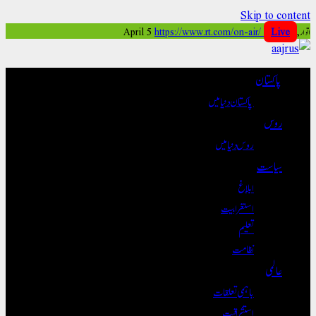
Skip to content
اتوار, April 5
Live
https://www.rt.com/on-air/
پاکستان
پاکستان دنیا میں
روس
روس دنیا میں
سیاست
ابلاغ
استغرابیت
تعلیم
نظامت
عالمی
باہمی تعلقات
استشراقیت