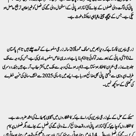
پانی کی لاگت والی فصلوں کے بجائے کئی گنا زائد پانی کے استعمال والی گنے کی فصل کو غیر اعلانیہ ترجیح حاصل ہو
چکی ہے۔ جس کے پیچھے چینی مافیا کا پراپیگنڈہ ملوث ہے۔
زرعی ماہرین کا کہنا ہے کہ دنیا بھر میں ممالک عموماً 20 سالہ زرعی منصوبے کے تحت چلتے ہیں تاہم پاکستان
نے 70 کی دہائی کے بعد سے نہ تو کوئی بڑا ڈیم بنایا ہے اور نہ ہی خاص منصوبہ بندی کی ہے، جس کی وجہ سے ملک
جلد بڑے زرعی بحران کا شکار ہو سکتا ہے۔ ڈیم نہ ہونے کی وجہ سے ملک میں اکثر سیلاب آرہے ہیں جبکہ دوسری
طرف لاپرواہی سے قیمتی پانی بھی ضائع ہورہا ہے۔ ایسے میں ناسا کی 2025 سے خشک سالی کی تنبیہ خطرے
کی گھنٹی کے سوا کچھ نہیں۔
مسئلے کے حل کے لیے زرعی ماہرین کی رائے ہے کہ کاشتکاروں میں آگاہی پھیلانے کی اشد ضرورت ہے۔
کاشتکاروں کو چاہیے کہ کئی گنا زائد پانی اور وقت ضائع کرنے والی گنے کی فصل کے بجائے دیگر فصلوں پر کام
کریں۔ گنے کی فصل اوسطاً 14 ماہ میں تیار ہوتی ہے جبکہ کپاس اور سورج مکھی کم وقت میں تیار ہو جاتی ہیں