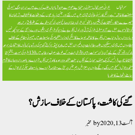
سرخیاں
بحرانی صورتحال: مغربی رہنما اپنے عوام سے مزید قربانیاں طلب کر رہے ہیں۔
ایران جنگ ‘امریکی
سلطنت کا خاتمہ’ ہے – ٹکر کارلسن
برطانوی شاہی بحریہ میں نشے اور جنسی زیادتیوں کے واقعات کا انکشاف، ترجمان کا
تبصرے سے انکار، تحقیقات کی یقین دہانی
تیونسی شہری رضا بن صالح الیزیدی کسی مقدمے کے بغیر 24 برس بعد
گوانتانوموبے جیل سے آزاد
مغربی طرز کی ترقی اور لبرل نظریے نے دنیا کو افراتفری، جنگوں اور بےامنی کے سوا کچھ نہیں
دیا، رواں سال دنیا سے اس نظریے کا خاتمہ ہو جائے گا: ہنگری وزیراعظم
امریکی جامعات میں صیہونی مظالم کے خلاف
مظاہروں میں تیزی، سینکڑوں طلبہ، طالبات و پروفیسران جیل میں بند
پولینڈ: یوکرینی گندم کی درآمد پر کسانوں کا احتجاج، سرحد
بند کر دی
خود کشی کے لیے آن لائن سہولت، بین الاقوامی نیٹ ورک ملوث، صرف برطانیہ میں 130 افراد کی موت، چشم کشا
انکشافات
پوپ فرانسس کی یک صنف سماج کے نظریہ پر سخت تنقید، دور جدید کا بدترین نظریہ قرار دے دیا
صدر ایردوعان کا اقوام
متحدہ جنرل اسمبلی میں رنگ برنگے بینروں پر اعتراض، ہم جنس پرستی سے مشابہہ قرار دے دیا، معاملہ سیکرٹری جنرل کے
سامنے اٹھانے کا عندیا
گنے کی کاشت، پاکستان کے خلاف سازش؟
آگست 13, 2020
مخبر