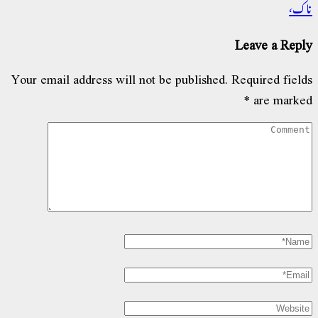
ناک،
Leave a Reply
Your email address will not be published.
Required fields
*
are marked