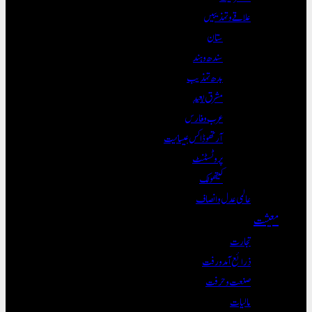
علاقے و تہذیبیں
ستان
سندھ و ہند
بدھ تہذیب
مشرق بعید
عرب و فارس
آرتھوڈاکس عیسائیت
پروٹسٹنٹ
کیتھولک
عالمی عدل و انصاف
معیشت
تجارت
ذرائع آمدورفت
صنعت و حرفت
مالیات