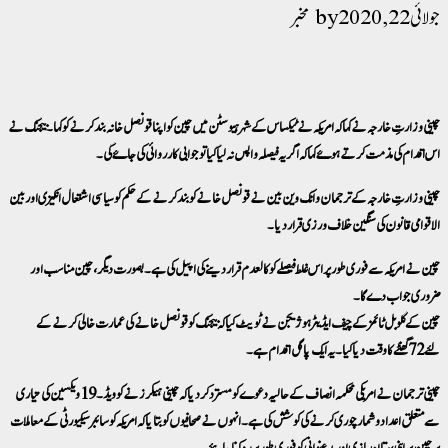
جولائی 22, 2020
مخبر
چینی وزارتِ خارجہ نے کہا کہ امریکہ نے ٹیکساس کے شہر ہیوسٹن میں چین کو اپنا قونصل خانہ بند کرنے کو کہا۔ بیجنگ نے
اس اقدام کی مذمت کرتے ہوۓ کہا کہ اگر یہ فیصلہ واپس نہ لیا گیا تو جوابی کارروائی کی جاۓ گی۔
چینی وزارتِ خارجہ کے ترجمان وانگ وین بین نے قونصل خانے کو بند کرنے کے حکم کو سیاسی اشتعال انگیزی اور بین
الاقوامی قانون کی سنگین خلاف ورزی قرار دیا۔
چین نے امریکہ سے فوری طور پر اس غلط فیصلے کو کالعدم قرار دینے کی اپیل کی ہے۔ بصورت دیگر ، چین مناسب اور
ضروری جواب دے گا۔
چین کے گلوبل ٹائمز کے چیف ایڈیٹر ہوژیجن نے ٹویٹ کیا کہ بیجنگ کو قونصل خانے کی عمارت خالی کرنے کے
لئے 72 گھنٹے کا وقت دیا گیا۔ یہ ایک پاگل اقدام ہے ۔
چینی ترجمان نے امریکی محکمہ انصاف کے حالیہ دعوے کو مسترد کردیا کہ چینی ہیکرز نے کوویڈ ۔19 ویکسین کی تیاری
سے متعلق اعداد و شمار چوری کرنے کی کوشش کی ہے۔ انہوں نے صحافیوں کو بتایا کہ امریکہ کو سائبر سیکیورٹی کے معاملات
پر چین پر اپنی بہتان بازی اور بدعنوانی کو فوری طور پر روکنا چاہئے۔