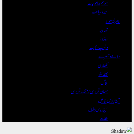
موسم و ماحولیات
سیر و سیاحت
بصری مواد
تصاویر
ویڈیوز
دلچسپ و عجیب
رائے و تبصرے
لکھاری
نقطہ نظر
بلاگ
مہمان تحریریں / منتخب تحریریں
آج روس خاص
آج روس بیٹھک
ملقات