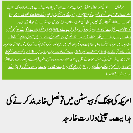
سرخیاں
بحرانی صورتحال: مغربی رہنما اپنے عوام سے مزید قربانیاں طلب کر رہے ہیں۔
ایران جنگ ‘امریکی
سلطنت کا خاتمہ’ ہے – ٹکر کارلسن
برطانوی شاہی بحریہ میں نشے اور جنسی زیادتیوں کے واقعات کا انکشاف، ترجمان کا
تبصرے سے انکار، تحقیقات کی یقین دہانی
تیونسی شہری رضا بن صالح الیزیدی کسی مقدمے کے بغیر 24 برس بعد
گوانتانوموبے جیل سے آزاد
مغربی طرز کی ترقی اور لبرل نظریے نے دنیا کو افراتفری، جنگوں اور بےامنی کے سوا کچھ نہیں
دیا، رواں سال دنیا سے اس نظریے کا خاتمہ ہو جائے گا: ہنگری وزیراعظم
امریکی جامعات میں صیہونی مظالم کے خلاف
مظاہروں میں تیزی، سینکڑوں طلبہ، طالبات و پروفیسران جیل میں بند
پولینڈ: یوکرینی گندم کی درآمد پر کسانوں کا احتجاج، سرحد
بند کر دی
خود کشی کے لیے آن لائن سہولت، بین الاقوامی نیٹ ورک ملوث، صرف برطانیہ میں 130 افراد کی موت، چشم کشا
انکشافات
پوپ فرانسس کی یک صنف سماج کے نظریہ پر سخت تنقید، دور جدید کا بدترین نظریہ قرار دے دیا
صدر ایردوعان کا اقوام
متحدہ جنرل اسمبلی میں رنگ برنگے بینروں پر اعتراض، ہم جنس پرستی سے مشابہہ قرار دے دیا، معاملہ سیکرٹری جنرل کے
سامنے اٹھانے کا عندیا
امریکہ کی بیجنگ کو ہیوسٹن میں قونصل خانہ بند کرنے کی
ہدایت ۔ چینی وزارت خارجہ