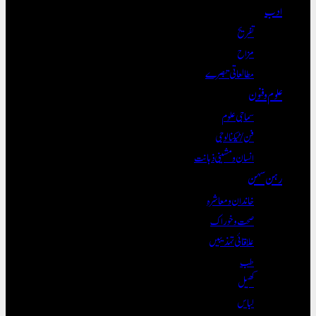
ادب
تفریح
مزاح
مطالعاتی تبصرے
علوم و فنون
سماجی علوم
فن/ٹیکنالوجی
انسان و مشینی ذہانت
رہن سہن
خاندان و معاشرہ
صحت و خوراک
علاقائی تہذیبیں
طب
کھیل
لباس