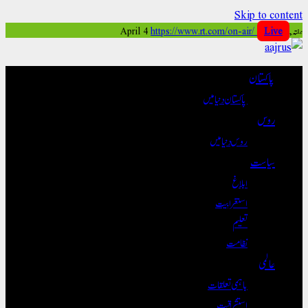
Skip to content
ہفتہ, April 4
Live
https://www.rt.com/on-air/
پاکستان
پاکستان دنیا میں
روس
روس دنیا میں
سیاست
ابلاغ
استغرابیت
تعلیم
نظامت
عالمی
باہمی تعلقات
استشراقیت