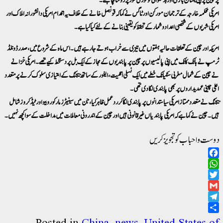
امریکی محکمہ خارجہ کے ترجمان مورگن اورٹاگس نے کہا کہ قونصل خانے کے خلاف یہ اقدام امریکی دانشورانہ املاک اور
امریکی شہریوں کے شخصی اعداد و شمار کے تحفظ کو یقینی بنانے کے لئے کیا گیا ہے۔
امریکہ اور چین کے تعلقات حالیہ ہفتوں میں تیزی سے خراب ہوتے جارہے ہیں۔ اس ماہ کے شروع میں ، صدر ڈونلڈ
ٹرمپ نے ہانگ کانگ میں اپنی پالیسیوں پر چین پر پابندیوں کے مجاز کے ایک بل پر دستخط کیے تھے۔ امریکی خزانے
نے چین کے شمال مغربی سنکیانگ خطے میں ایک نسلی اقلیت ، ایغور کے ساتھ بیجنگ کے امتیازی سلوک کرنے پر متعدد
اعلی چینی عہدیداروں پر بھی پابندی لگا دی تھی۔
بیجنگ نے متعدد ممتاز امریکی سیاستدانوں پر پابندی لگا کر ردعمل ظاہر کیا ، جن میں سینیٹرز مارکو روبیو اور ٹیڈ کروز شامل
ہیں۔ چین نے کہا ہے کہ امریکی پابندیاں غیر قانونی ہیں اور چین کے اندرونی معاملات میں مداخلت کے سوا کچھ نہیں۔
دوست و احباب کو تجویز کریں
Facebook
WhatsApp
Twitter
Gmail
Telegram
Share
Posted in
China
,
news
,
United States of