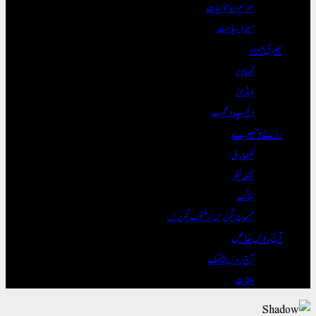
موسم و ماحولیات
سیر و سیاحت
بصری مواد
تصاویر
ویڈیوز
دلچسپ و عجیب
رائے و تبصرے
لکھاری
نقطہ نظر
بلاگ
مہمان تحریریں / منتخب تحریریں
آج روس خاص
آج روس بیٹھک
ملقات