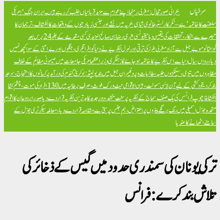
سرخیاں
بحرانی صورتحال: مغربی رہنما اپنے عوام سے مزید قربانیاں طلب کر رہے ہیں۔
ایران جنگ ‘امریکی
سلطنت کا خاتمہ’ ہے – ٹکر کارلسن
برطانوی شاہی بحریہ میں نشے اور جنسی زیادتیوں کے واقعات کا انکشاف، ترجمان کا
تبصرے سے انکار، تحقیقات کی یقین دہانی
تیونسی شہری رضا بن صالح الیزیدی کسی مقدمے کے بغیر 24 برس بعد
گوانتانوموبے جیل سے آزاد
مغربی طرز کی ترقی اور لبرل نظریے نے دنیا کو افراتفری، جنگوں اور بےامنی کے سوا کچھ نہیں
دیا، رواں سال دنیا سے اس نظریے کا خاتمہ ہو جائے گا: ہنگری وزیراعظم
امریکی جامعات میں صیہونی مظالم کے خلاف
مظاہروں میں تیزی، سینکڑوں طلبہ، طالبات و پروفیسران جیل میں بند
پولینڈ: یوکرینی گندم کی درآمد پر کسانوں کا احتجاج، سرحد
بند کر دی
خود کشی کے لیے آن لائن سہولت، بین الاقوامی نیٹ ورک ملوث، صرف برطانیہ میں 130 افراد کی موت، چشم کشا
انکشافات
پوپ فرانسس کی یک صنف سماج کے نظریہ پر سخت تنقید، دور جدید کا بدترین نظریہ قرار دے دیا
صدر ایردوعان کا اقوام
متحدہ جنرل اسمبلی میں رنگ برنگے بینروں پر اعتراض، ہم جنس پرستی سے مشابہہ قرار دے دیا، معاملہ سیکرٹری جنرل کے
سامنے اٹھانے کا عندیا
ترکی یونان کی سمندری حدود میں گیس کے ذخائرکی
تلاش بند کرے : فرانس