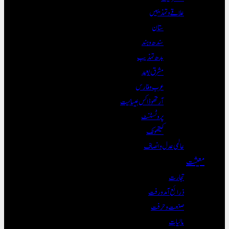
علاقے و تہذیبیں
ستان
سندھ و ہند
بدھ تہذیب
مشرق بعید
عرب و فارس
آرتھوڈاکس عیسائیت
پروٹسٹنٹ
کیتھولک
عالمی عدل و انصاف
معیشت
تجارت
ذرائع آمدورفت
صنعت و حرفت
مالیات