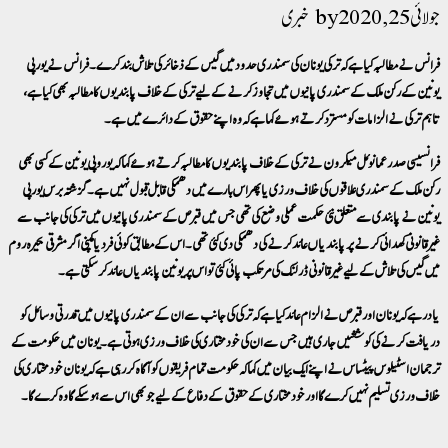
جولائی 25, 2020
خبری
فرانس نے مطالبہ کیا ہے کہ ترکی یونان کی سمندری حدود میں گیس کے ذخائرکی تلاش بند کرے۔فرانس نے یورپی
یونین کے رکن ملک کے سمندری پانیوں میں تجاوز کرنے کے لیے ترکی کے خلاف پابندیوں کا مطالبہ بھی کیا ہے،
تاہم ترکی نے الزامات کو مسترد کرتے ہوئے کہا ہے کہ وہ اپنے حقوق کے دائرے میں ہے۔
فرانسیسی صدر عمانوئل میکرون نے ترکی کے خلاف پابندیوں کا مطالبہ کرتے ہوئے کہا کہ یوروپی یونین کے کسی بھی
رکن ملک کے سمندری علاقوں کی خلاف ورزی یا پھر اس بارے میں دھمکی قابل قبول نہیں ہے۔ گزشتہ برس یورپی
یونین نے پابندی سے متعلق نئی حکمت عملی وضع کی تھی جس میں قبرص کے سمندری پانیوں میں ترکی کی جانب سے
غیر قانونی کھدائی کرنے پر پابندیاں عائد کرنے کی دھمکی دی گئی تھی۔اس کے مطابق کوئی فرد یا کمپنی اگر مشرقی بحیرہ روم
میں گیس کی تلاش کے لیے غیر قانونی ڈرلنگ کی مرتکب پائی گئی تو اس پر یونین پابندیاں عائد کر سکتی ہے۔
یاد رہے کہ یونان اور قبرص نے الزام عائد کیا ہے کہ ترکی کی جانب سے ان کے سمندری پانیوں میں قدرتی وسائل کو
دریافت کرنے کی کوششیں جاری ہیں جس سے ان کی خود مختاری کی خلاف ورزی ہوتی ہے۔یونان میں حکومت کے
ترجمان اسٹیلوس پیٹساس نے اپنے ایک بیان میں کہا کہ حکومت تمام فریقوں کو آگاہ کر رہی ہے کہ یونان خود مختاری کی
خلاف ورزی تسلیم نہیں کرے گا اور خودمختار ی کے حقوق کے دفاع کے لیے جو بھی اس سے ہوسکے گا وہ کرے گا ۔