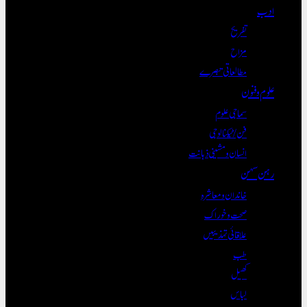
ادب
تفریح
مزاح
مطالعاتی تبصرے
علوم و فنون
سماجی علوم
فن/ٹیکنالوجی
انسان و مشینی ذہانت
رہن سہن
خاندان و معاشرہ
صحت و خوراک
علاقائی تہذیبیں
طب
کھیل
لباس