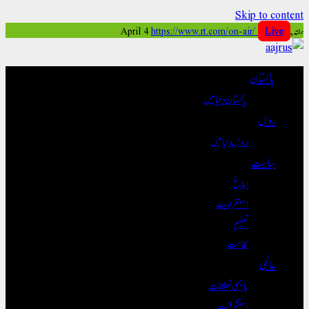
Skip to content
ہفتہ, April 4
Live
https://www.rt.com/on-air/
پاکستان
پاکستان دنیا میں
روس
روس دنیا میں
سیاست
ابلاغ
استغرابیت
تعلیم
نظامت
عالمی
باہمی تعلقات
استشراقیت