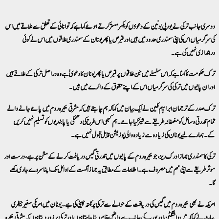
دوسری جانب ترکی نے یورپی یونین کے دعوؤں کو یکسر مستر کرتے ہوئے کہا ہے کہ توانائی کے تعلق سے علاقے میں اس
کی سرگرمیاں اس کی اپنی سمندری حدود میں ہیں اور قبرص یا پھر یونان کے سمندری علاقوں میں اس نے کوئی
دراندازی نہیں کی ہے۔
ترک حکومت کا کہنا ہے کہ اس سلسلے میں جن علاقوں پر قبرص یا پھر یونان کا دعویٰ ہے وہ در اصل ترکی کے علاقے ہیں
اور ان پانیوں میں ترکی کی سرگرمیاں اس کے اپنے حقوق کے دائرے میں ہیں۔
ترک صدر کے ترجمان ابراہیم کلین نے ایک بیان میں کہا کہ ہم چاہتے ہیں کہ مشرقی بحیرہ روم میں پائے جانے والے
تمام قدرتی وسائل کو منصفانہ طریقے سے شیئر کیا جائے۔ ہم کبھی اس طرح کی دھمکی یا پابندیوں کو تسلیم نہیں کریں
گے۔ ہمارے لیے یونان کی زیادہ سے زیادہ والی پوزیشن قابل قبول نہیں ہے۔
ترکی کا سمندری جہاز اورک ریز، جو بحیرہ روم کے پانیوں میں قدرتی گیس دریافت کرنے کے مشن پر ہے، درست اور
موثر طریقے سے اپنی مہم میں مصروف ہے۔ اطلاعات کے مطابق یہ جہازاگست کے اوائل تک اپنا سروے جاری رکھے
گا۔
امریکہ نے بھی بحیرہ روم میں گیس کی دریافت کے حوالے سے ترکی پر نکتہ چینی کی ہے۔ یونان میں امریکی سفیر جیفری
پیاٹ نے کہا کہ میں واشنگٹن اور یورپ کی جانب سے واضح پیغام دینا چاہتا ہوں اور ترکی پر زور دیتا ہوں کہ مشرقی بحیرہ